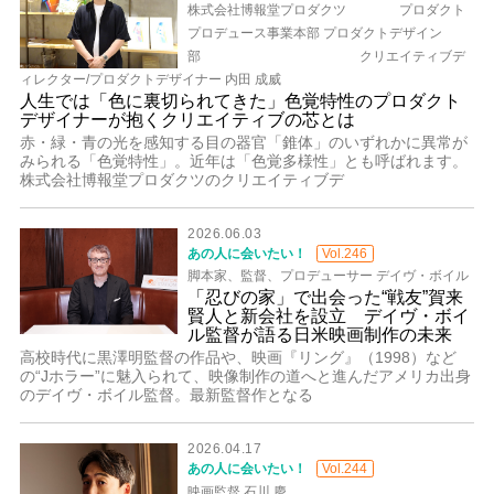
株式会社博報堂プロダクツ プロダクト
プロデュース事業本部 プロダクトデザイン
部 クリエイティブデ
ィレクター/プロダクトデザイナー 内田 成威
人生では「色に裏切られてきた」色覚特性のプロダクト
デザイナーが抱くクリエイティブの芯とは
赤・緑・青の光を感知する目の器官「錐体」のいずれかに異常が
みられる「色覚特性」。近年は「色覚多様性」とも呼ばれます。
株式会社博報堂プロダクツのクリエイティブデ
2026.06.03
あの人に会いたい！
Vol.246
脚本家、監督、プロデューサー デイヴ・ボイル
「忍びの家」で出会った“戦友”賀来
賢人と新会社を設立 デイヴ・ボイ
ル監督が語る日米映画制作の未来
高校時代に黒澤明監督の作品や、映画『リング』（1998）など
の“Jホラー”に魅入られて、映像制作の道へと進んだアメリカ出身
のデイヴ・ボイル監督。最新監督作となる
2026.04.17
あの人に会いたい！
Vol.244
映画監督 石川 慶