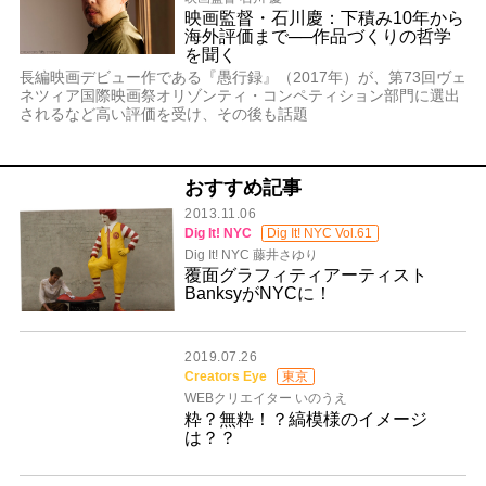
映画監督・石川慶：下積み10年から
海外評価まで──作品づくりの哲学
を聞く
長編映画デビュー作である『愚行録』（2017年）が、第73回ヴェ
ネツィア国際映画祭オリゾンティ・コンペティション部門に選出
されるなど高い評価を受け、その後も話題
おすすめ記事
2013.11.06
Dig It! NYC
Dig It! NYC Vol.61
Dig It! NYC 藤井さゆり
覆面グラフィティアーティスト
BanksyがNYCに！
2019.07.26
Creators Eye
東京
WEBクリエイター いのうえ
粋？無粋！？縞模様のイメージ
は？？