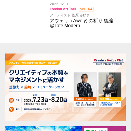
2026.02.10
London Art Trail
Vol.164
アーティスト 笠原 みゆき
アウェリ（Awely) の祈り 後編
@Tate Modern