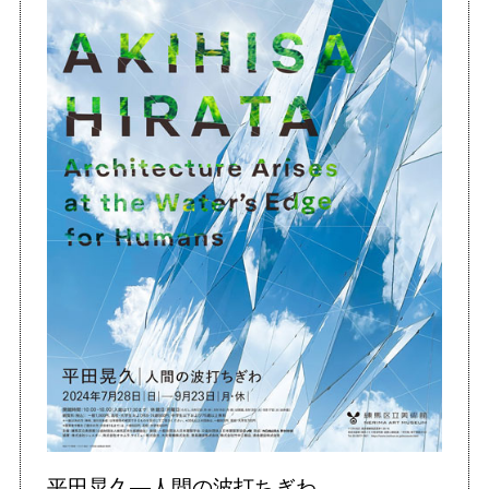
平田晃久―人間の波打ちぎわ