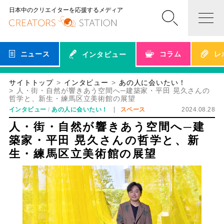
日本中のクリエイターを応援するメディア
ニュース
コラム
レ
インタビュー
サイトトップ
インタビュー
あの人に会いたい！
人・街・自然が響きあう空間へ─建築家・平田 晃久さんの
哲学と、新生・練馬区立美術館の展望
インタビュー
あの人に会いたい！
スペース
2024.08.28
人・街・自然が響きあう空間へ─建
築家・平田 晃久さんの哲学と、新
生・練馬区立美術館の展望