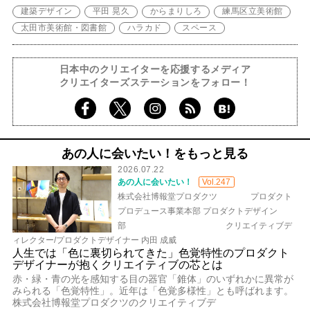
建築デザイン
平田 晃久
からまりしろ
練馬区立美術館
太田市美術館・図書館
ハラカド
スペース
日本中のクリエイターを応援するメディア
クリエイターズステーションをフォロー！
あの人に会いたい！をもっと見る
2026.07.22
あの人に会いたい！
Vol.247
株式会社博報堂プロダクツ プロダクト
プロデュース事業本部 プロダクトデザイン
部 クリエイティブデ
ィレクター/プロダクトデザイナー 内田 成威
人生では「色に裏切られてきた」色覚特性のプロダクト
デザイナーが抱くクリエイティブの芯とは
赤・緑・青の光を感知する目の器官「錐体」のいずれかに異常が
みられる「色覚特性」。近年は「色覚多様性」とも呼ばれます。
株式会社博報堂プロダクツのクリエイティブデ