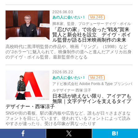
2026.06.03
あの人に会いたい！
Vol.246
脚本家、監督、プロデューサー デイヴ・ボイル
「忍びの家」で出会った“戦友”賀来
賢人と新会社を設立 デイヴ・ボイ
ル監督が語る日米映画制作の未来
高校時代に黒澤明監督の作品や、映画『リング』（1998）など
の“Jホラー”に魅入られて、映像制作の道へと進んだアメリカ出身
のデイヴ・ボイル監督。最新監督作となる
2026.05.22
あの人に会いたい！
Vol.245
アドビ株式会社 Adobe Fonts & Type プリンシパ
ルデザイナー 西塚 涼子
日本語が絶えない限り、アイデアも
無限｜文字デザインを支えるタイプ
デザイナー・西塚涼子
SNSや街の看板、駅の案内板や広告など、誰もが日々さまざまな
フォントを目にしています。使われているフォントによって読み
やすさが違ったり、受ける印象が異なったりす