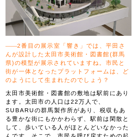
2番目の展示室「響き」では、平田さ
んが設計した太田市美術館・図書館(群馬
県)の模型が展示されていますね。市民と
街が一体となったプラットフォームは、ど
のようにして生まれたのでしょう？
太田市美術館・図書館の敷地は駅前にあり
ます。太田市の人口は22万人で、
SUBARUの群馬製作所があり、税収もあ
る豊かな街にもかかわらず、駅前は閑散と
して、歩いている人がほとんどいなかった
んです。そこで、市民を呼び戻すための起