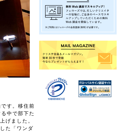
由です。移住前
する中で部下た
ち上げました。
化した「ワンダ