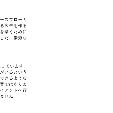
ペースブローカ
ある広告を作る
性を築くために
ました。優秀な
在しています
社がいるという
でできるような
本音ではありま
ライアントへ行
りません