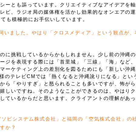
ンシーとも謳っています。クリエイティブなアイデアを
テレビ、ラジオ局の媒体権を活かし効果的なオンエアの
いても積極的にお手伝いしています。
伺いました。やはり「クロスメディア」という観点が、
ものに挑戦しているからかもしれません。少し前の沖縄
メージを表現する際には「首里城」「三線」「海」など
はマーケティング上の差別化を図るためにも「新しい沖
A様のテレビCMでは「熱くなると沖縄訛りになる」とい
トから「やりすぎ」と怒られることも多いですが、怖が
ら嬉しいですね。そのようなことができるのは、やはり
出しているからだと思います。クライアントの理解があ
アソビシステム株式会社」と福岡の「空気株式会社」の
ですか？