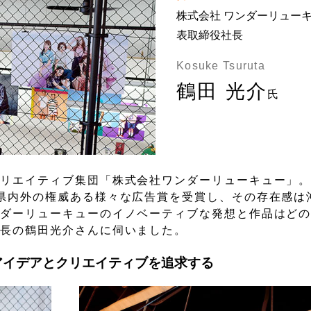
株式会社 ワンダーリューキ
表取締役社長
Kosuke Tsuruta
鶴田 光介
氏
クリエイティブ集団「株式会社ワンダーリューキュー」
県内外の権威ある様々な広告賞を受賞し、その存在感は
ンダーリューキューのイノベーティブな発想と作品はど
社長の鶴田光介さんに伺いました。
アイデアとクリエイティブを追求する