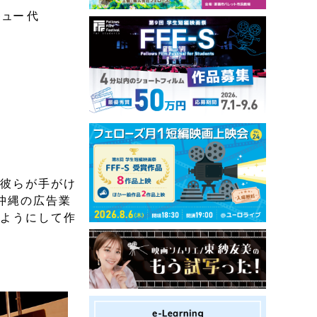
ュー 代
。彼らが手がけ
沖縄の広告業
のようにして作