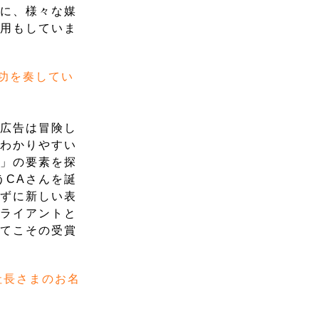
軸に、様々な媒
運用もしていま
功を奏してい
の広告は冒険し
、わかりやすい
縄」の要素を探
うCAさんを誕
らずに新しい表
クライアントと
ってこその受賞
社長さまのお名