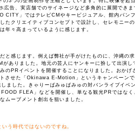
トの3つの企画制作を主軸としています。特に映像を起
マホ広告、実店舗でのサイネージなど多角的に展開できま
O CITY」ではテレビCMやキービジュアル、館内パン
貫したクリエイティブコンセプトで設計し、セレモニー
要は年々高まっているように感じます。
らだと感じます。例えば弊社が手がけたものに、沖縄の
Mがありました。地元の芸人にヤンキーに扮して出演し
みのPRイベントを開催することになりました。おかげ
せた「Okinawa E-Motion」というキャンペーン
施しました。きゃりーぱみゅぱみゅの対バンライブイベン
A FOOD FLEA」などを開催し、単なる観光PRではな
たなムーブメント創出を狙いました。
という時代ではないのですね。