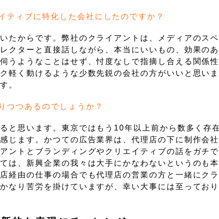
イティブに特化した会社にしたのですか？
ていたからです。弊社のクライアントは、メディアのス
ィレクターと直接話しながら、本当にいいもの、効果の
を伺うようなことはせず、忖度なしで指摘し合える関係
ーク軽く動けるような少数先鋭の会社の方がいいと思い
です。
りつつあるのでしょうか？
ると思います。東京ではもう10年以上前から数多く存
で感じます。かつての広告業界は、代理店の下に制作会
イアントとブランディングやクリエイティブの話をガチ
いては、新興企業の我々は大手にかなわないというのも
理店経由の仕事の場合でも代理店の営業の方と一緒にク
はかなり苦労を掛けていますが、幸い大事には至ってお