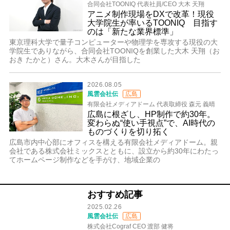
合同会社TOONIQ 代表社員/CEO 大木 天翔
アニメ制作現場をDXで改革！現役
大学院生が率いるTOONIQ 目指す
のは「新たな業界標準」
東京理科大学で量子コンピューターや物理学を専攻する現役の大
学院生でありながら、合同会社TOONIQを創業した大木 天翔（お
おき たかと）さん。大木さんが目指した
2026.08.05
風雲会社伝
広島
有限会社メディアドーム 代表取締役 森元 義晴
広島に根ざし、HP制作で約30年。
変わらぬ“使い手視点”で、AI時代の
ものづくりを切り拓く
広島市内中心部にオフィスを構える有限会社メディアドーム。親
会社である株式会社ミックスとともに、設立から約30年にわたっ
てホームページ制作などを手がけ、地域企業の
おすすめ記事
2025.02.26
風雲会社伝
広島
株式会社Cograf CEO 渡部 健将