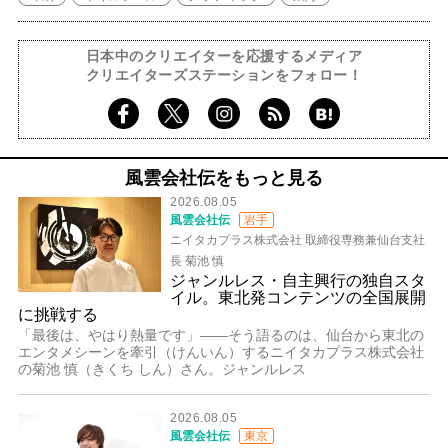
日本中のクリエイターを応援するメディア
クリエイターズステーションをフォロー！
風雲会社伝をもっと見る
2026.08.05
風雲会社伝
岩手
ニイタカプラス株式会社 取締役専務兼仙台支社
長 菊池 慎
ジャンルレス・自主興行の独自スタ
イル。東北発コンテンツの全国展開
に挑戦する
「最後は、やはり熱量です」――そう語るのは、仙台から東北の
エンタメシーンを牽引（けんいん）するニイタカプラス株式会社
の菊池 慎（きくち しん）さん。ジャンルレス
2026.08.05
風雲会社伝
東京