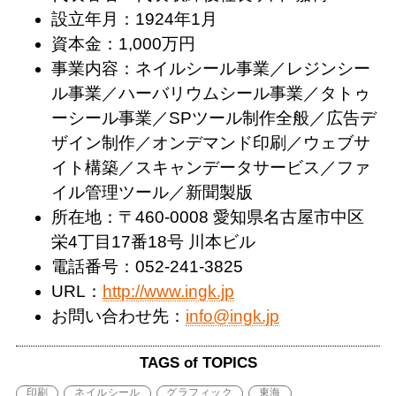
設立年月：1924年1月
資本金：1,000万円
事業内容：ネイルシール事業／レジンシー
ル事業／ハーバリウムシール事業／タトゥ
ーシール事業／SPツール制作全般／広告デ
ザイン制作／オンデマンド印刷／ウェブサ
イト構築／スキャンデータサービス／ファ
イル管理ツール／新聞製版
所在地：〒460-0008 愛知県名古屋市中区
栄4丁目17番18号 川本ビル
電話番号：052-241-3825
URL：
http://www.ingk.jp
お問い合わせ先：
info@ingk.jp
TAGS of TOPICS
印刷
ネイルシール
グラフィック
東海