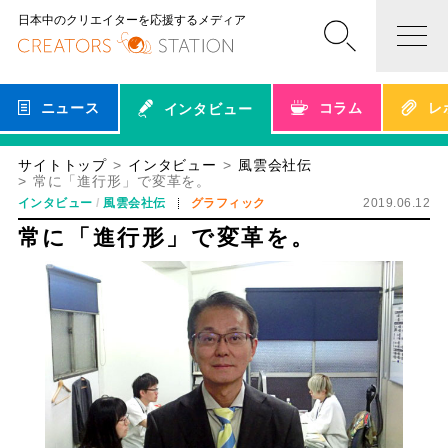
日本中のクリエイターを応援するメディア
ニュース
コラム
レ
インタビュー
サイトトップ
インタビュー
風雲会社伝
常に「進行形」で変革を。
インタビュー
風雲会社伝
グラフィック
2019.06.12
常に「進行形」で変革を。