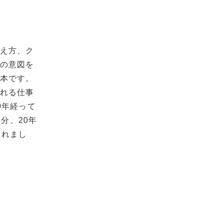
考え方、ク
分の意図を
基本です。
られる仕事
0年経って
分、20年
くれまし