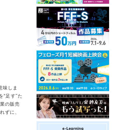
意味しま
“足す"た
企業の販売
恐れずに、