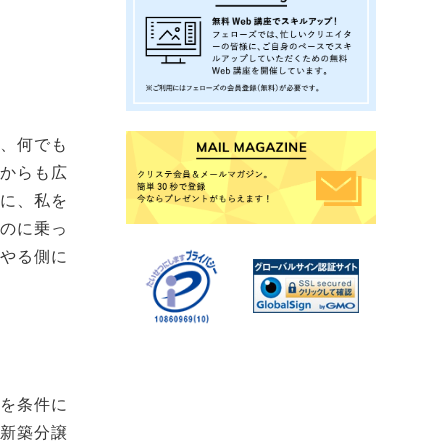
め、何でも
れからも広
れに、私を
るのに乗っ
をやる側に
」を条件に
、新築分譲