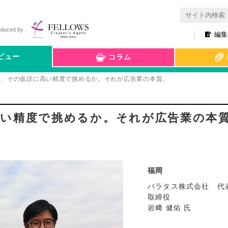
oduced by
編集
ビュー
コラム
て、その仮説に高い精度で挑めるか。それが広告業の本質。
高い精度で挑めるか。それが広告業の本
福岡
バラタス株式会社 代
取締役
岩﨑 健佑 氏