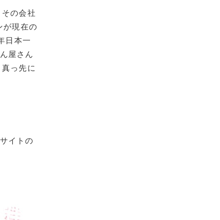
。その会社
ンが現在の
年日本一
はん屋さん
と真っ先に
ルサイトの