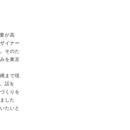
需要が高
デザイナー
ん。そのた
組みを東京
沖縄まで現
た。話を
ツづくりを
えました
合いたいと