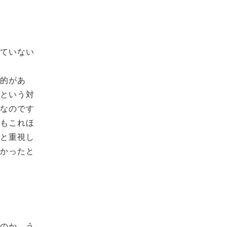
りていない
目的があ
益という対
割なのです
私もこれほ
っと重視し
良かったと
いのか、う