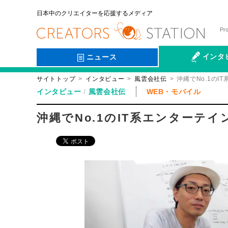
日本中のクリエイターを応援するメディア
Pr
インタ
ニュース
サイトトップ
インタビュー
風雲会社伝
沖縄でNo.1の
会社伝
インタビュー
風雲会社伝
WEB・モバイル
沖縄でNo.1のIT系エンターテ