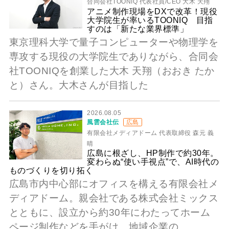
合同会社TOONIQ 代表社員/CEO 大木 天翔
アニメ制作現場をDXで改革！現役
大学院生が率いるTOONIQ 目指
すのは「新たな業界標準」
東京理科大学で量子コンピューターや物理学を
専攻する現役の大学院生でありながら、合同会
社TOONIQを創業した大木 天翔（おおき たか
と）さん。大木さんが目指した
2026.08.05
風雲会社伝
広島
有限会社メディアドーム 代表取締役 森元 義
晴
広島に根ざし、HP制作で約30年。
変わらぬ“使い手視点”で、AI時代の
ものづくりを切り拓く
広島市内中心部にオフィスを構える有限会社メ
ディアドーム。親会社である株式会社ミックス
とともに、設立から約30年にわたってホーム
ページ制作などを手がけ、地域企業の