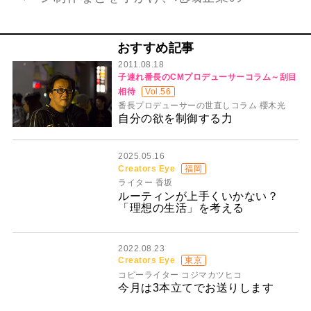
おすすめ記事
2011.08.18
子連れ番長のCMプロデューサーコラム～刮目
相待
Vol.56
番長プロデューサーの世直しコラム 櫻木光
自分の欲を制御する力
2025.05.16
Creators Eye
福岡
ライター 香坂
ルーティンが上手くいかない？
「理想の生活」を考える
2022.08.23
Creators Eye
東京
コピーライター コジマカツヒコ
今月は3本立てでお送りします