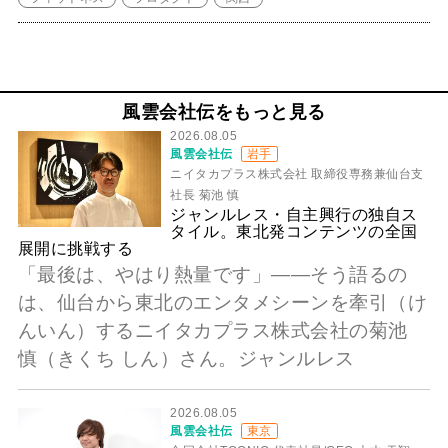
風雲会社伝をもっと見る
2026.08.05
風雲会社伝
岩手
ニイタカプラス株式会社 取締役専務兼仙台支
社長 菊池 慎
ジャンルレス・自主興行の独自ス
タイル。東北発コンテンツの全国
展開に挑戦する
「最後は、やはり熱量です」――そう語るの
は、仙台から東北のエンタメシーンを牽引（け
んいん）するニイタカプラス株式会社の菊池
慎（きくち しん）さん。ジャンルレス
2026.08.05
風雲会社伝
東京