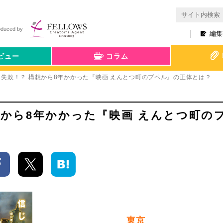
oduced by
編集
ビュー
コラム
も失敗！？ 構想から8年かかった『映画 えんとつ町のプペル』の正体とは？
想から8年かかった『映画 えんとつ町の
東京