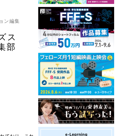
ョン編集
ズス
集部