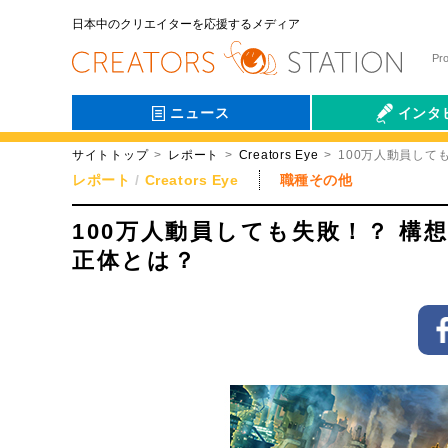
日本中のクリエイターを応援するメディア
Pr
ニュース
インタ
サイトトップ
レポート
Creators Eye
100万人動員して
会社伝
レポート
Creators Eye
職種その他
100万人動員しても失敗！？ 構
正体とは？