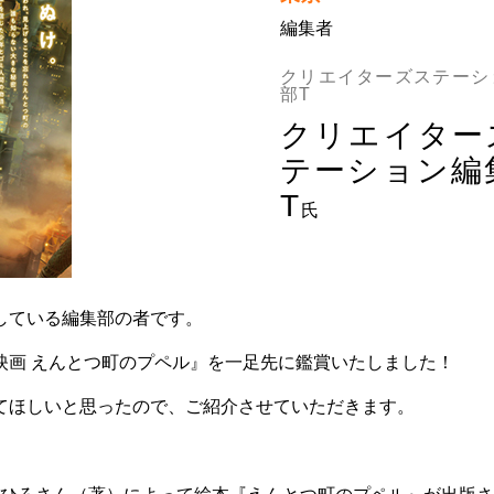
編集者
クリエイターズステーシ
部T
クリエイター
テーション編
T
氏
している編集部の者です。
映画 えんとつ町のプペル』を一足先に鑑賞いたしました！
てほしいと思ったので、ご紹介させていただきます。