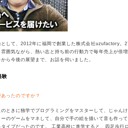
て、2012年に福岡で創業した株式会社uzufactory。
な雰囲気ながら、熱い志と持ち前の行動力で毎年売上が倍
つから今後の展望まで、お話を伺いました。
経験
があったのですか？
生のときに独学でプログラミングをマスターして、じゃん
ターのゲームをマネして、自分で手の絵を描いて音も作っ
タイプだったのです。 工業高校に進学すると、四足歩行