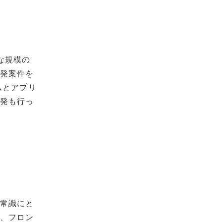
な規模の
開発案件を
ムとアプリ
開発も行っ
そ常識にと
ど、フロン