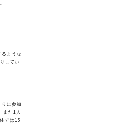
た。
するような
たりしてい
まりに参加
、また1人
体では15