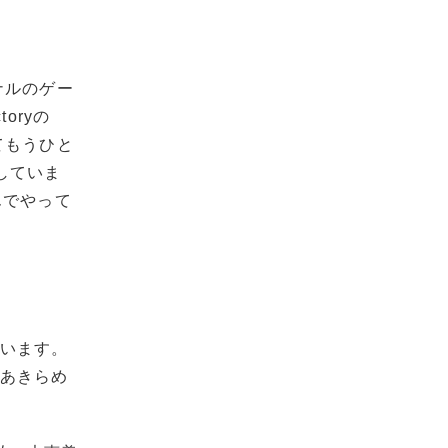
ナルのゲー
oryの
てもうひと
していま
んでやって
思います。
ずあきらめ