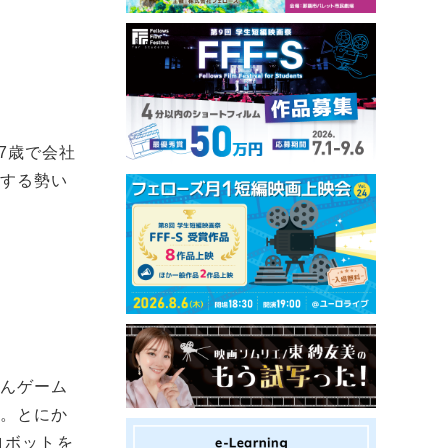
27歳で会社
増する勢い
けんゲーム
て。とにか
ロボットを