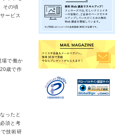
、その頃
なサービス
現場で働か
20歳で作
になったと
が必須と考
署で技術研