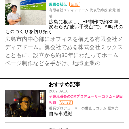
風雲会社伝
広島
有限会社メディアドーム 代表取締役 森元 義
晴
広島に根ざし、HP制作で約30年。
変わらぬ“使い手視点”で、AI時代の
ものづくりを切り拓く
広島市内中心部にオフィスを構える有限会社メ
ディアドーム。親会社である株式会社ミックス
とともに、設立から約30年にわたってホーム
ページ制作などを手がけ、地域企業の
おすすめ記事
2009.09.16
子連れ番長のCMプロデューサーコラム～刮目
相待
Vol.33
番長プロデューサーの世直しコラム 櫻木光
自転車通勤