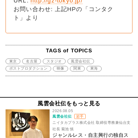
URL:
http://gz-tokyo.jp/
お問い合わせ: 上記HPの「コンタク
ト」より
TAGS of TOPICS
東京
名古屋
スタジオ
風雲会社伝
ポストプロダクション
映像
関東
東海
風雲会社伝をもっと見る
2026.08.05
風雲会社伝
岩手
ニイタカプラス株式会社 取締役専務兼仙台支
社長 菊池 慎
ジャンルレス・自主興行の独自ス