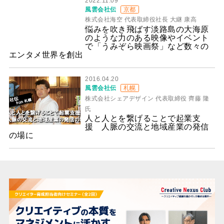
2022.11.09
風雲会社伝
京都
株式会社海空 代表取締役社長 大継 康高
悩みを吹き飛ばす淡路島の大海原
のような力のある映像やイベント
で「うみぞら映画祭」など数々の
エンタメ世界を創出
2016.04.20
風雲会社伝
札幌
株式会社シェアデザイン 代表取締役 齊藤 隆
氏
人と人とを繋げることで起業支
援 人脈の交流と地域産業の発信
の場に