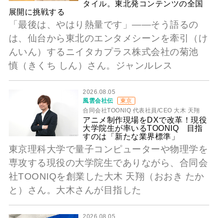
タイル。東北発コンテンツの全国
展開に挑戦する
「最後は、やはり熱量です」――そう語るの
は、仙台から東北のエンタメシーンを牽引（け
んいん）するニイタカプラス株式会社の菊池
慎（きくち しん）さん。ジャンルレス
2026.08.05
風雲会社伝
東京
合同会社TOONIQ 代表社員/CEO 大木 天翔
アニメ制作現場をDXで改革！現役
大学院生が率いるTOONIQ 目指
すのは「新たな業界標準」
東京理科大学で量子コンピューターや物理学を
専攻する現役の大学院生でありながら、合同会
社TOONIQを創業した大木 天翔（おおき たか
と）さん。大木さんが目指した
2026.08.05