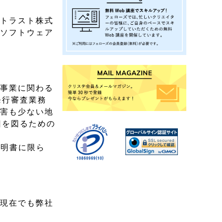
ートラスト株式
のソフトウェア
ィ事業に関わる
発行審査業務
災害も少ない地
旧を図るための
証明書に限ら
、現在でも弊社