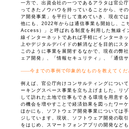
一方で、出資会社の一つであるアラタは官公庁
ってきたノウハウを持っていることから、そ
ア開発事業」を平行して進めていき、現在で
他にも、2022年からは通信事業も開始し、こちらで
Access）」と呼ばれる制度を利用した無
線インターネットであれば手軽にインターネ
上やデジタルデバイドの解消などを目的にス
このように事業を展開するなかで、現在の弊
ェア開発」、「情報セキュリティ」、「通信
今までの事例で印象的なものを教えてくだ
例えば、官公庁向けコンサルティングについて
ーキングスペース事業を立ち上げました。リ
して訪れた土地で仕事もできる環境を用意す
の機会を増やすことで経済効果を図ったワー
ほかにも、ソフトウェア開発事業については
ジしています。現状、ソフトウェア開発の取引
をはじめ、スマートフォンアプリの開発など