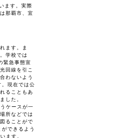
ています。実際
のは那覇市、宜
られます。ま
た。学校では
の緊急事態宣
、光回線を引こ
に合わないよう
す。現在では公
われることもあ
しました。
伴うケースが一
な場所などでは
を図ることがで
とができるよう
ています。