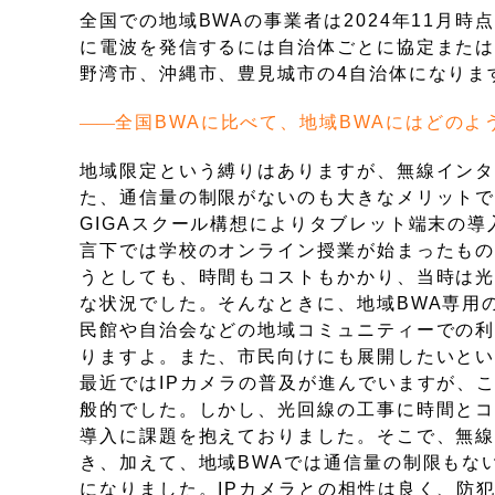
全国での地域BWAの事業者は2024年11月
に電波を発信するには自治体ごとに協定また
野湾市、沖縄市、豊見城市の4自治体になりま
全国BWAに比べて、地域BWAにはどの
地域限定という縛りはありますが、無線イン
た、通信量の制限がないのも大きなメリット
GIGAスクール構想によりタブレット端末の
言下では学校のオンライン授業が始まったも
うとしても、時間もコストもかかり、当時は
な状況でした。そんなときに、地域BWA専用
民館や自治会などの地域コミュニティーでの
りますよ。また、市民向けにも展開したいと
最近ではIPカメラの普及が進んでいますが、
般的でした。しかし、光回線の工事に時間と
導入に課題を抱えておりました。そこで、無
き、加えて、地域BWAでは通信量の制限もな
になりました。IPカメラとの相性は良く、防