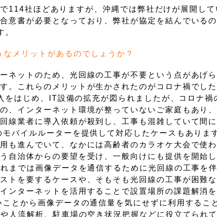
時点で114社ほどありますが、沖縄では弊社だけが展開し
は合意書が必要となっており、弊社が協定を結んでいる
す。
ようなメリットがあるのでしょうか？
ターネットのため、光回線の工事が不要という点があげ
です。これらのメリットが生かされたのがコロナ禍でし
導入をはじめ、IT設備の拡充が図られましたが、コロナ禍
のの、インターネット環境が整っていないご家庭もあり
光回線業者に導入依頼が殺到し、工事も混雑していて間
のモバイルルーターを提供して対応したケースもありま
利用も進んでいて、なかには高齢者のカラオケ大会で使
いう自治体からの要望を受け、一般向けにも提供を開始
これまでは画像データを通信するために光回線の工事を
コストを要するケースや、そもそも光回線の工事が困難
線インターネットを活用することで設置場所の課題解消
いことから画像データの通信量を気にせずに利用するこ
犯や人流解析、駐車場の空き状況把握などに役立てられ