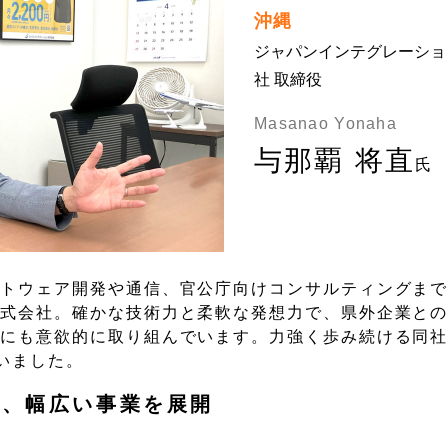
沖縄
ジャパンインテグレーショ
社 取締役
Masanao Yonaha
与那覇 将直
氏
フトウェア開発や通信、官公庁向けコンサルティングま
株式会社。確かな技術力と柔軟な発想力で、県外企業と
開にも意欲的に取り組んでいます。力強く歩み続ける同
いました。
で、幅広い事業を展開
。