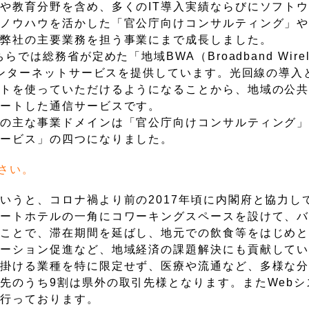
や教育分野を含め、多くのIT導入実績ならびにソフト
のノウハウを活かした「官公庁向けコンサルティング」
は弊社の主要業務を担う事業にまで成長しました。
は総務省が定めた「地域BWA（Broadband Wirel
線インターネットサービスを提供しています。光回線の導入
ットを使っていただけるようになることから、地域の公
タートした通信サービスです。
社の主な事業ドメインは「官公庁向けコンサルティング
サービス」の四つになりました。
さい。
いうと、コロナ禍より前の2017年頃に内閣府と協力し
ゾートホテルの一角にコワーキングスペースを設けて、
ることで、滞在期間を延ばし、地元での飲食等をはじめ
ケーション促進など、地域経済の課題解決にも貢献して
手掛ける業種を特に限定せず、医療や流通など、多様な
先のうち9割は県外の取引先様となります。またWebシ
も行っております。