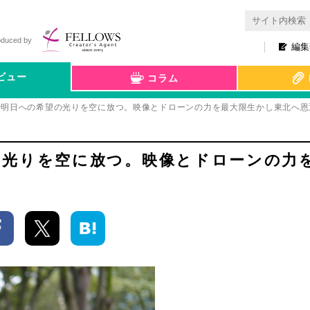
oduced by
編集
ビュー
コラム
で明日への希望の光りを空に放つ。映像とドローンの力を最大限生かし東北へ恩
の光りを空に放つ。映像とドローンの力