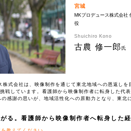
宮城
MKプロデュース株式会社 
役
Shuichiro Kono
古農 修一郎
氏
ス株式会社は、映像制作を通じて東北地域への恩返しを
挑戦しています。看護師から映像制作者に転身した代表
への感謝の思いが、地域活性化への原動力となり、東北
ながる。看護師から映像制作者へ転身した
アを教えてください。