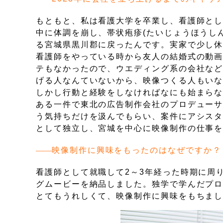
もともと、私は看護大学を卒業し、看護師とし
中に体調を崩し、帯状疱疹(たいじょうほうし
る宮城県黒川郡に戻ったんです。実家で少し
看護師をやっている時から友人の結婚式の動
テもなかったので、ウエディング系の会社な
げる人なんていないから、映像つくる人もい
しかし行動と経験をしなければなにも始まら
ある一件で東北の広告制作会社のプロデュー
う気持ちだけを汲んでもらい、案件にアシス
として独立し、宮城を中心に映像制作の仕事
映像制作に興味をもったのはなぜですか？
看護師として就職して2～3年経った時期に周
グムービーを納品しました。独学で学んだプ
とてもうれしくて、映像制作に興味をもちま