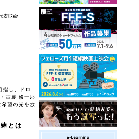
代表取締
目指し、ドロ
・古農 修一郎
に希望の光を放
経緯とは