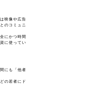
私は映像や広告
トとのコミュニ
安全にかつ時間
投資に使ってい
仲間にも「他者
などの若者にド