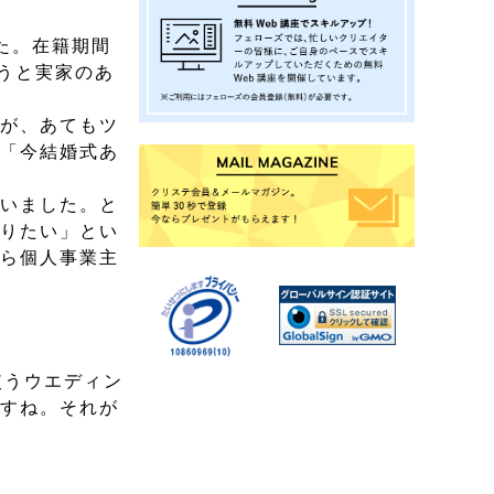
た。在籍期間
うと実家のあ
たが、あてもツ
、「今結婚式あ
ていました。と
やりたい」とい
から個人事業主
使うウエディン
ですね。それが