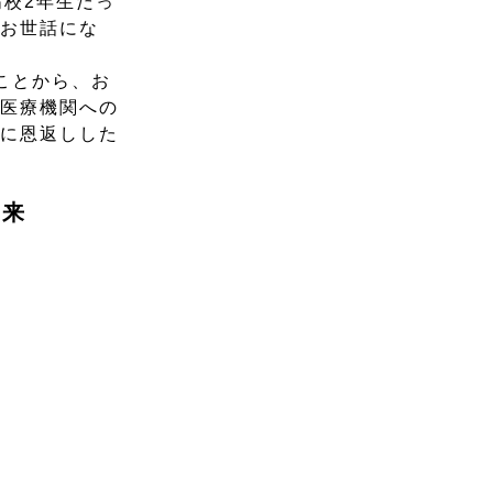
校2年生だっ
にお世話にな
ことから、お
の医療機関への
域に恩返しした
未来