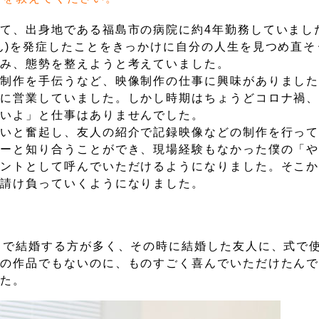
て、出身地である福島市の病院に約4年勤務していまし
ん)を発症したことをきっかけに自分の人生を見つめ直そ
休み、態勢を整えようと考えていました。
画制作を手伝うなど、映像制作の仕事に興味がありまし
どに営業していました。しかし時期はちょうどコロナ禍
ないよ」と仕事はありませんでした。
ないと奮起し、友人の紹介で記録映像などの制作を行っ
サーと知り合うことができ、現場経験もなかった僕の「
タントとして呼んでいただけるようになりました。そこ
を請け負っていくようになりました。
りで結婚する方が多く、その時に結婚した友人に、式で
ロの作品でもないのに、ものすごく喜んでいただけたん
した。