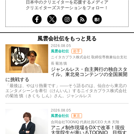
日本中のクリエイターを応援するメディア
クリエイターズステーションをフォロー！
風雲会社伝をもっと見る
2026.08.05
風雲会社伝
岩手
ニイタカプラス株式会社 取締役専務兼仙台支社
長 菊池 慎
ジャンルレス・自主興行の独自スタ
イル。東北発コンテンツの全国展開
に挑戦する
「最後は、やはり熱量です」――そう語るのは、仙台から東北の
エンタメシーンを牽引（けんいん）するニイタカプラス株式会社
の菊池 慎（きくち しん）さん。ジャンルレス
2026.08.05
風雲会社伝
東京
合同会社TOONIQ 代表社員/CEO 大木 天翔
アニメ制作現場をDXで改革！現役
大学院生が率いるTOONIQ 目指す