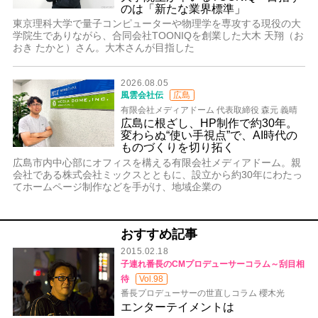
のは「新たな業界標準」
東京理科大学で量子コンピューターや物理学を専攻する現役の大
学院生でありながら、合同会社TOONIQを創業した大木 天翔（お
おき たかと）さん。大木さんが目指した
2026.08.05
風雲会社伝
広島
有限会社メディアドーム 代表取締役 森元 義晴
広島に根ざし、HP制作で約30年。
変わらぬ“使い手視点”で、AI時代の
ものづくりを切り拓く
広島市内中心部にオフィスを構える有限会社メディアドーム。親
会社である株式会社ミックスとともに、設立から約30年にわたっ
てホームページ制作などを手がけ、地域企業の
おすすめ記事
2015.02.18
子連れ番長のCMプロデューサーコラム～刮目相
待
Vol.98
番長プロデューサーの世直しコラム 櫻木光
エンターテイメントは