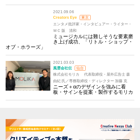
2021.09.06
Creators Eye
東京
エンタメ批評家・インタビュアー・ライター・
ＭＣ 阪 清和
ミュージカルには難しそうな要素磨
き上げ成功、「リトル・ショップ・
オブ・ホラーズ」
2021.03.03
風雲会社伝
仙台
株式会社モリカ 代表取締役・屋外広告士 森
由紀 氏／専務取締役・ディレクター 加藤 克
ニーズ＋αのデザインを強みに看
板・サインを提案・製作するモリカ