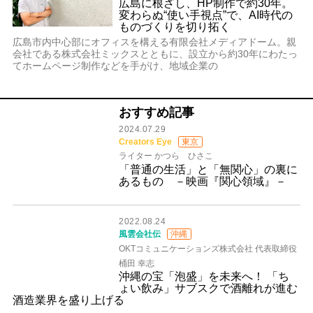
広島に根ざし、HP制作で約30年。
変わらぬ“使い手視点”で、AI時代の
ものづくりを切り拓く
広島市内中心部にオフィスを構える有限会社メディアドーム。親
会社である株式会社ミックスとともに、設立から約30年にわたっ
てホームページ制作などを手がけ、地域企業の
おすすめ記事
2024.07.29
Creators Eye
東京
ライター かつら ひさこ
「普通の生活」と「無関心」の裏に
あるもの －映画『関心領域』－
2022.08.24
風雲会社伝
沖縄
OKTコミュニケーションズ株式会社 代表取締役
桶田 幸志
沖縄の宝「泡盛」を未来へ！ 「ち
ょい飲み」サブスクで酒離れが進む
酒造業界を盛り上げる