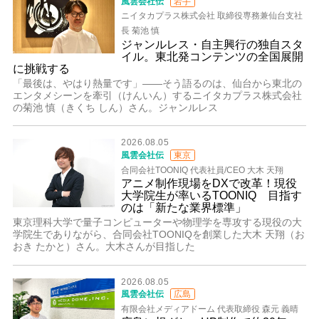
風雲会社伝
岩手
ニイタカプラス株式会社 取締役専務兼仙台支社
長 菊池 慎
ジャンルレス・自主興行の独自スタ
イル。東北発コンテンツの全国展開
に挑戦する
「最後は、やはり熱量です」――そう語るのは、仙台から東北の
エンタメシーンを牽引（けんいん）するニイタカプラス株式会社
の菊池 慎（きくち しん）さん。ジャンルレス
2026.08.05
風雲会社伝
東京
合同会社TOONIQ 代表社員/CEO 大木 天翔
アニメ制作現場をDXで改革！現役
大学院生が率いるTOONIQ 目指す
のは「新たな業界標準」
東京理科大学で量子コンピューターや物理学を専攻する現役の大
学院生でありながら、合同会社TOONIQを創業した大木 天翔（お
おき たかと）さん。大木さんが目指した
2026.08.05
風雲会社伝
広島
有限会社メディアドーム 代表取締役 森元 義晴