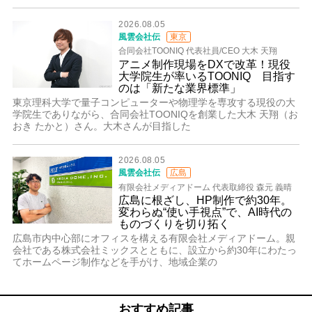
2026.08.05
風雲会社伝
東京
合同会社TOONIQ 代表社員/CEO 大木 天翔
アニメ制作現場をDXで改革！現役
大学院生が率いるTOONIQ 目指す
のは「新たな業界標準」
東京理科大学で量子コンピューターや物理学を専攻する現役の大
学院生でありながら、合同会社TOONIQを創業した大木 天翔（お
おき たかと）さん。大木さんが目指した
2026.08.05
風雲会社伝
広島
有限会社メディアドーム 代表取締役 森元 義晴
広島に根ざし、HP制作で約30年。
変わらぬ“使い手視点”で、AI時代の
ものづくりを切り拓く
広島市内中心部にオフィスを構える有限会社メディアドーム。親
会社である株式会社ミックスとともに、設立から約30年にわたっ
てホームページ制作などを手がけ、地域企業の
おすすめ記事