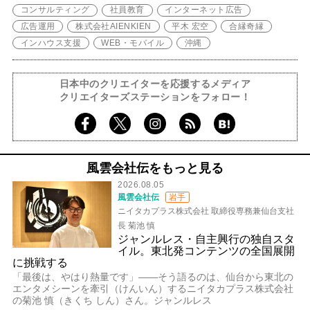
コンサルティング
社員教育
インターネット広告
広告運用
株式会社AIENKIEN
平木 宏空
合縁奇縁
インハウス支援
WEB・モバイル
沖縄
日本中のクリエイターを応援するメディア
クリエイターズステーションをフォロー！
風雲会社伝をもっと見る
2026.08.05
風雲会社伝
岩手
ニイタカプラス株式会社 取締役専務兼仙台支社
長 菊池 慎
ジャンルレス・自主興行の独自スタ
イル。東北発コンテンツの全国展開
に挑戦する
「最後は、やはり熱量です」――そう語るのは、仙台から東北の
エンタメシーンを牽引（けんいん）するニイタカプラス株式会社
の菊池 慎（きくち しん）さん。ジャンルレス