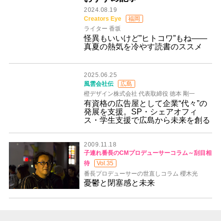
2024.08.19
Creators Eye
福岡
ライター 香坂
怪異もいいけど”ヒトコワ”もね――
真夏の熱気を冷やす読書のススメ
2025.06.25
風雲会社伝
広島
橙デザイン株式会社 代表取締役 徳本 剛一
有資格の広告屋として企業“代々”の
発展を支援。SP・シェアオフィ
ス・学生支援で広島から未来を創る
2009.11.18
子連れ番長のCMプロデューサーコラム～刮目相
待
Vol.35
番長プロデューサーの世直しコラム 櫻木光
憂鬱と閉塞感と未来