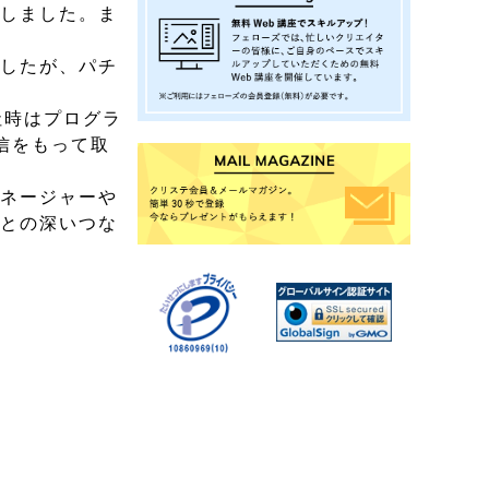
ごしました。ま
でしたが、パチ
社時はプログラ
信をもって取
マネージャーや
々との深いつな