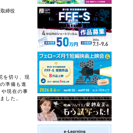
表取締役
舵を切り、現
への準備も進
りや現在の事
いました。