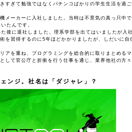
好きすぎて勉強ではなくパチンコばかりの学生生活を過
。
技機メーカーに入社しました。当時は不景気の真っ只中
ていたんです。
いた後に退社しました。理系学部を出てはいましたが入
術を習得するのに5年ほどかかりましたが、しだいに自
ャリアを重ね、プログラミングを総合的に取りまとめる
表として官公庁と折衝を行う仕事を通じ、業界他社の方
チェンジ。社名は「ダジャレ」？