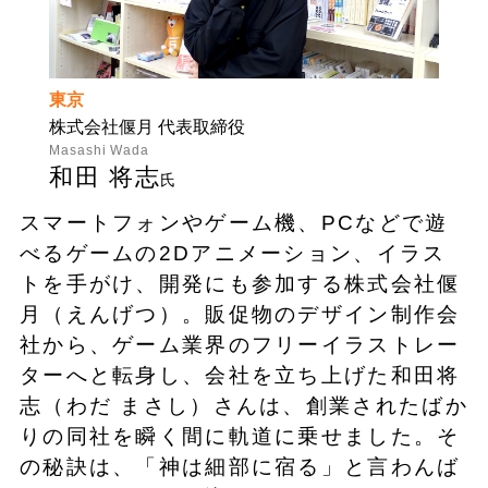
東京
株式会社偃月 代表取締役
Masashi Wada
和田 将志
氏
スマートフォンやゲーム機、PCなどで遊
べるゲームの2Dアニメーション、イラス
トを手がけ、開発にも参加する株式会社偃
月（えんげつ）。販促物のデザイン制作会
社から、ゲーム業界のフリーイラストレー
ターへと転身し、会社を立ち上げた和田将
志（わだ まさし）さんは、創業されたばか
りの同社を瞬く間に軌道に乗せました。そ
の秘訣は、「神は細部に宿る」と言わんば