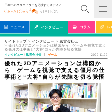
日本中のクリエイターを応援するメディア
ニュース
コラム
レ
インタビュー
サイトトップ
インタビュー
風雲会社伝
優れた2Dアニメーションは構図から ゲームを視覚で支え
る偃月の仕事術と“大将”自らが先陣を切る覚悟
インタビュー
風雲会社伝
ゲーム
2022.11.22
優れた2Dアニメーションは構図か
ら ゲームを視覚で支える偃月の仕
事術と“大将”自らが先陣を切る覚悟