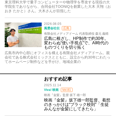
東京理科大学で量子コンピューターや物理学を専攻する現役の大
学院生でありながら、合同会社TOONIQを創業した大木 天翔（お
おき たかと）さん。大木さんが目指した
2026.08.05
風雲会社伝
広島
有限会社メディアドーム 代表取締役 森元 義晴
広島に根ざし、HP制作で約30年。
変わらぬ“使い手視点”で、AI時代の
ものづくりを切り拓く
広島市内中心部にオフィスを構える有限会社メディアドーム。親
会社である株式会社ミックスとともに、設立から約30年にわたっ
てホームページ制作などを手がけ、地域企業の
おすすめ記事
2025.11.14
Viva! 映画
Vol.81
映画『金髪』監督 坂下 雄一郎
映画『金髪』坂下雄一郎監督、着想
のきっかけは“ブラック校則”「生徒
みんなが金髪にしてきたら」