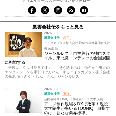
クリエイターズステーションをフォロー！
風雲会社伝をもっと見る
2026.08.05
風雲会社伝
岩手
ニイタカプラス株式会社 取締役専務兼仙台支社
長 菊池 慎
ジャンルレス・自主興行の独自スタ
イル。東北発コンテンツの全国展開
に挑戦する
「最後は、やはり熱量です」――そう語るのは、仙台から東北の
エンタメシーンを牽引（けんいん）するニイタカプラス株式会社
の菊池 慎（きくち しん）さん。ジャンルレス
2026.08.05
風雲会社伝
東京
合同会社TOONIQ 代表社員/CEO 大木 天翔
アニメ制作現場をDXで改革！現役
大学院生が率いるTOONIQ 目指す
のは「新たな業界標準」