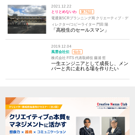
2021.12.22
とりとめないわ
第76話
電通第5CRプランニング局 クリエーティブ・デ
ィレクター/コピーライター 門田 陽
「高校生のセールスマン」
2019.12.04
風雲会社伝
仙台
株式会社 FITS 代表取締役 藤浦 哲
一生エンジニアとして成長し、メン
バーと共に走れる場を作りたい