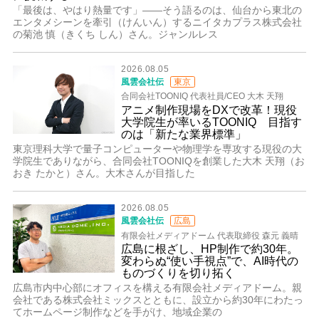
「最後は、やはり熱量です」――そう語るのは、仙台から東北の
エンタメシーンを牽引（けんいん）するニイタカプラス株式会社
の菊池 慎（きくち しん）さん。ジャンルレス
2026.08.05
風雲会社伝
東京
合同会社TOONIQ 代表社員/CEO 大木 天翔
アニメ制作現場をDXで改革！現役
大学院生が率いるTOONIQ 目指す
のは「新たな業界標準」
東京理科大学で量子コンピューターや物理学を専攻する現役の大
学院生でありながら、合同会社TOONIQを創業した大木 天翔（お
おき たかと）さん。大木さんが目指した
2026.08.05
風雲会社伝
広島
有限会社メディアドーム 代表取締役 森元 義晴
広島に根ざし、HP制作で約30年。
変わらぬ“使い手視点”で、AI時代の
ものづくりを切り拓く
広島市内中心部にオフィスを構える有限会社メディアドーム。親
会社である株式会社ミックスとともに、設立から約30年にわたっ
てホームページ制作などを手がけ、地域企業の