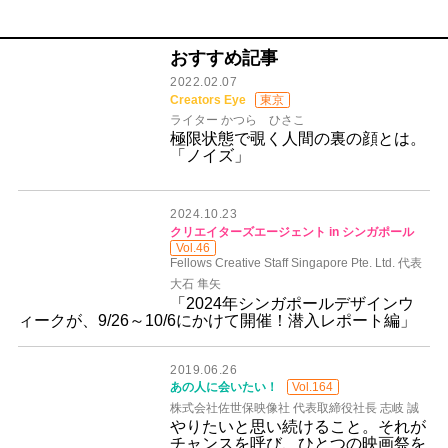
おすすめ記事
2022.02.07
Creators Eye
東京
ライター かつら ひさこ
極限状態で覗く人間の裏の顔とは。
「ノイズ」
2024.10.23
クリエイターズエージェント in シンガポール
Vol.46
Fellows Creative Staff Singapore Pte. Ltd. 代表
大石 隼矢
「2024年シンガポールデザインウ
ィークが、9/26～10/6にかけて開催！潜入レポート編」
2019.06.26
あの人に会いたい！
Vol.164
株式会社佐世保映像社 代表取締役社長 志岐 誠
やりたいと思い続けること。それが
チャンスを呼び、ひとつの映画祭を