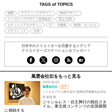
TAGS of TOPICS
福岡
グラフィックデザイン
Webデザイン
シーグレープデザイン合同会社
芝山 次郎
エディトリアルデザイン
CI ・ VI開発
WEB・モバイル
グラフィック
九州
日本中のクリエイターを応援するメディア
クリエイターズステーションをフォロー！
風雲会社伝をもっと見る
2026.08.05
風雲会社伝
岩手
ニイタカプラス株式会社 取締役専務兼仙台支社
長 菊池 慎
ジャンルレス・自主興行の独自スタ
イル。東北発コンテンツの全国展開
に挑戦する