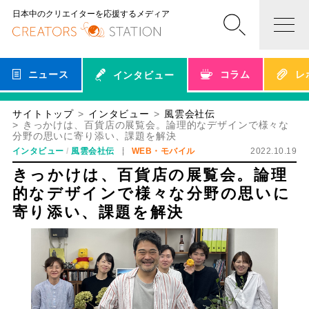
日本中のクリエイターを応援するメディア
ニュース
コラム
レ
インタビュー
サイトトップ
インタビュー
風雲会社伝
きっかけは、百貨店の展覧会。論理的なデザインで様々な
分野の思いに寄り添い、課題を解決
インタビュー
風雲会社伝
WEB・モバイル
2022.10.19
きっかけは、百貨店の展覧会。論理
的なデザインで様々な分野の思いに
寄り添い、課題を解決