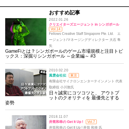
おすすめ記事
2022.01.26
クリエイターズエージェント in シンガポール
Vol.14
Fellows Creative Staff Singapore Pte. Ltd. エ
ージェント/マネージングディレクター 大石 隼
矢
GameFiとは？シンガポールのゲーム市場規模と注目トピ
ックス：深掘りシンガポール ～企業編～ #3
2010.02.20
風雲会社伝
東京
有限会社サイクロンエンターテインメント 代表
取締役 小川敦氏
日々誠実にコツコツと、 アウトプ
ットのクオリティを 最優先とする
姿勢
2018.11.07
井筒和幸の Get It Up !
Vol.7
井筒和幸の Get It Up ! 井筒 和幸 氏