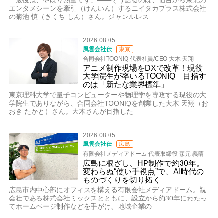
エンタメシーンを牽引（けんいん）するニイタカプラス株式会社
の菊池 慎（きくち しん）さん。ジャンルレス
2026.08.05
風雲会社伝
東京
合同会社TOONIQ 代表社員/CEO 大木 天翔
アニメ制作現場をDXで改革！現役
大学院生が率いるTOONIQ 目指す
のは「新たな業界標準」
東京理科大学で量子コンピューターや物理学を専攻する現役の大
学院生でありながら、合同会社TOONIQを創業した大木 天翔（お
おき たかと）さん。大木さんが目指した
2026.08.05
風雲会社伝
広島
有限会社メディアドーム 代表取締役 森元 義晴
広島に根ざし、HP制作で約30年。
変わらぬ“使い手視点”で、AI時代の
ものづくりを切り拓く
広島市内中心部にオフィスを構える有限会社メディアドーム。親
会社である株式会社ミックスとともに、設立から約30年にわたっ
てホームページ制作などを手がけ、地域企業の