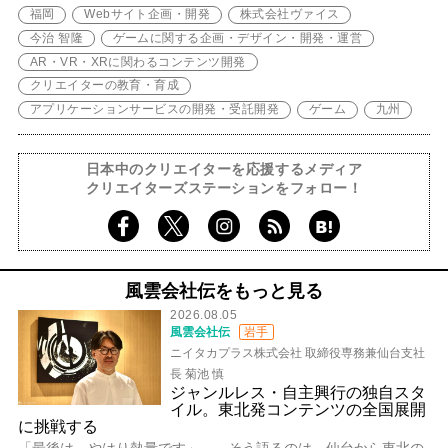
福岡
Webサイト企画・開発
株式会社ヴァイス
今治 智隆
ゲームに関する企画・デザイン・開発・運営
AR・VR・XRに関わるコンテンツ開発
クリエイターの教育・育成
アプリケーションサービスの開発・受託開発
ゲーム
九州
日本中のクリエイターを応援するメディア
クリエイターズステーションをフォロー！
風雲会社伝をもっと見る
2026.08.05
風雲会社伝
岩手
ニイタカプラス株式会社 取締役専務兼仙台支社
長 菊池 慎
ジャンルレス・自主興行の独自スタ
イル。東北発コンテンツの全国展開
に挑戦する
「最後は、やはり熱量です」――そう語るのは、仙台から東北の