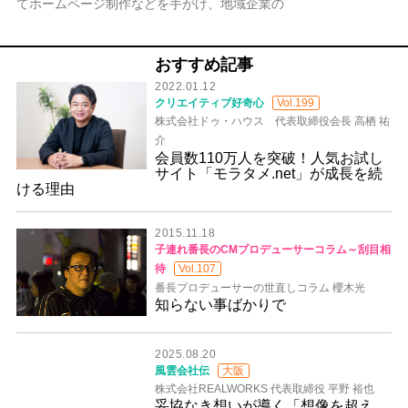
てホームページ制作などを手がけ、地域企業の
おすすめ記事
2022.01.12
クリエイティブ好奇心
Vol.199
株式会社ドゥ・ハウス 代表取締役会長 高栖 祐
介
会員数110万人を突破！人気お試し
サイト「モラタメ.net」が成長を続
ける理由
2015.11.18
子連れ番長のCMプロデューサーコラム～刮目相
待
Vol.107
番長プロデューサーの世直しコラム 櫻木光
知らない事ばかりで
2025.08.20
風雲会社伝
大阪
株式会社REALWORKS 代表取締役 平野 裕也
妥協なき想いが導く「想像を超え