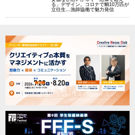
る」デザイン。コロナで鯛10万匹が
立往生…漁師協働で魅力発信