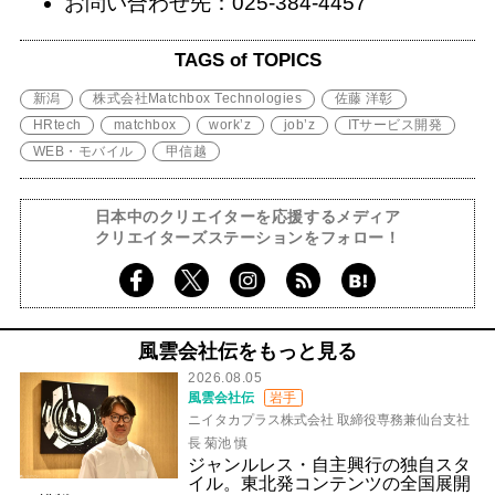
お問い合わせ先：025-384-4457
TAGS of TOPICS
新潟
株式会社Matchbox Technologies
佐藤 洋彰
HRtech
matchbox
work’z
job’z
ITサービス開発
WEB・モバイル
甲信越
日本中のクリエイターを応援するメディア
クリエイターズステーションをフォロー！
風雲会社伝をもっと見る
2026.08.05
風雲会社伝
岩手
ニイタカプラス株式会社 取締役専務兼仙台支社
長 菊池 慎
ジャンルレス・自主興行の独自スタ
イル。東北発コンテンツの全国展開