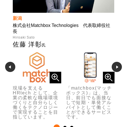
新潟
株式会社Matchbox Technologies 代表取締役社
長
Hiroaki Sato
佐藤 洋彰
氏
言
現場を支える
「matchbox(マッチ
「
り
HRtech として、企
ボックス)」は、当
や
1人
業の柔軟な職場環境
日、前日でも面接な
ど
進
づくりと自分らしく
しで短期・単発アル
の
働くをテクノロジー
バイトとして働くこ
る
で実現することを目
とができるサービス
プ
指しています。
です。
す