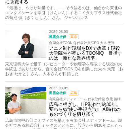
に挑戦する
「最後は、やはり熱量です」――そう語るのは、仙台から東北の
エンタメシーンを牽引（けんいん）するニイタカプラス株式会社
の菊池 慎（きくち しん）さん。ジャンルレス
2026.08.05
風雲会社伝
東京
合同会社TOONIQ 代表社員/CEO 大木 天翔
アニメ制作現場をDXで改革！現役
大学院生が率いるTOONIQ 目指す
のは「新たな業界標準」
東京理科大学で量子コンピューターや物理学を専攻する現役の大
学院生でありながら、合同会社TOONIQを創業した大木 天翔（お
おき たかと）さん。大木さんが目指した
2026.08.05
風雲会社伝
広島
有限会社メディアドーム 代表取締役 森元 義晴
広島に根ざし、HP制作で約30年。
変わらぬ“使い手視点”で、AI時代の
ものづくりを切り拓く
広島市内中心部にオフィスを構える有限会社メディアドーム。親
会社である株式会社ミックスとともに、設立から約30年にわたっ