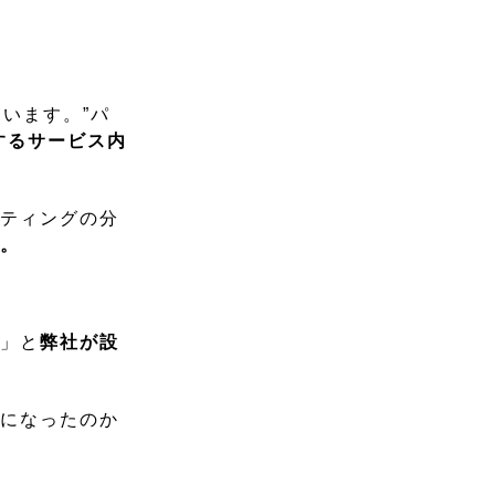
います。”パ
するサービス内
ケティングの分
す。
う」と
弊社が設
果になったのか