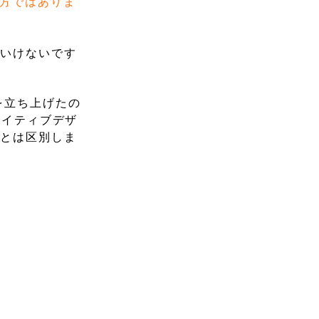
き方ではありま
はいけないです
aを立ち上げたの
エイティブデザ
リとは区別しま