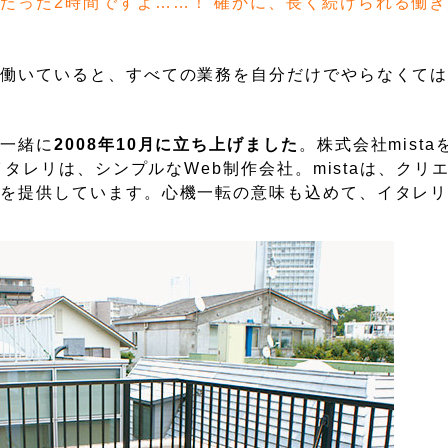
、たった2時間ですよ……！ 確かに、長く続けられる働
で働いていると、すべての業務を自分だけでやらなくて
と一緒に
2008年10月に立ち上げました
。株式会社mist
イタレリは、シンプルなWeb制作会社。mistaは、クリ
スを提供しています。心機一転の意味も込めて、イタレ