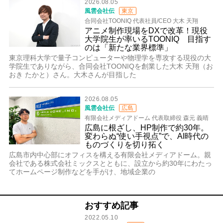
2026.08.05
風雲会社伝
東京
合同会社TOONIQ 代表社員/CEO 大木 天翔
アニメ制作現場をDXで改革！現役
大学院生が率いるTOONIQ 目指す
のは「新たな業界標準」
東京理科大学で量子コンピューターや物理学を専攻する現役の大
学院生でありながら、合同会社TOONIQを創業した大木 天翔（お
おき たかと）さん。大木さんが目指した
2026.08.05
風雲会社伝
広島
有限会社メディアドーム 代表取締役 森元 義晴
広島に根ざし、HP制作で約30年。
変わらぬ“使い手視点”で、AI時代の
ものづくりを切り拓く
広島市内中心部にオフィスを構える有限会社メディアドーム。親
会社である株式会社ミックスとともに、設立から約30年にわたっ
てホームページ制作などを手がけ、地域企業の
おすすめ記事
2022.05.10