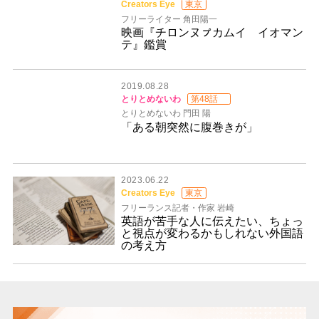
Creators Eye
東京
フリーライター 角田陽一
映画『チロンヌㇷ゚カムイ イオマン
テ』鑑賞
2019.08.28
とりとめないわ
第48話
とりとめないわ 門田 陽
「ある朝突然に腹巻きが」
2023.06.22
Creators Eye
東京
フリーランス記者・作家 岩崎
英語が苦手な人に伝えたい、ちょっ
と視点が変わるかもしれない外国語
の考え方