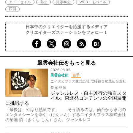
アド・セイル
高松
川添泰史
WEB・モバイル
四国
日本中のクリエイターを応援するメディア
クリエイターズステーションをフォロー！
風雲会社伝をもっと見る
2026.08.05
風雲会社伝
岩手
ニイタカプラス株式会社 取締役専務兼仙台支社
長 菊池 慎
ジャンルレス・自主興行の独自スタ
イル。東北発コンテンツの全国展開
に挑戦する
「最後は、やはり熱量です」――そう語るのは、仙台から東北の
エンタメシーンを牽引（けんいん）するニイタカプラス株式会社
の菊池 慎（きくち しん）さん。ジャンルレス