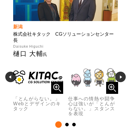
新潟
株式会社キタック CGソリューションセンター
長
Daisuke Higuchi
樋口 大輔
氏
業の
「とんがらない。」
仕事への情熱や闘争
と
タ
Webとデザインのキ
心は強いが「とんが
ン
タック
らない。」スタンス
H
.jp/
を表現
→ht