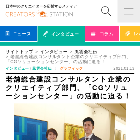
日本中のクリエイターを応援するメディア
ニュース
コラム
レ
インタビュー
サイトトップ
インタビュー
風雲会社伝
老舗総合建設コンサルタント企業のクリエイティブ部門、
「CGソリューションセンター」の活動に迫る！
インタビュー
風雲会社伝
グラフィック
2021.01.13
老舗総合建設コンサルタント企業の
クリエイティブ部門、「CGソリュ
ーションセンター」の活動に迫る！