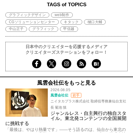
TAGS of TOPICS
グラフィックデザイン
web制作
CGソリューションセンター
キタック
樋口大輔
中山正子
グラフィック
甲信越
日本中のクリエイターを応援するメディア
クリエイターズステーションをフォロー！
風雲会社伝をもっと見る
2026.08.05
風雲会社伝
岩手
ニイタカプラス株式会社 取締役専務兼仙台支社
長 菊池 慎
ジャンルレス・自主興行の独自スタ
イル。東北発コンテンツの全国展開
に挑戦する
「最後は、やはり熱量です」――そう語るのは、仙台から東北の