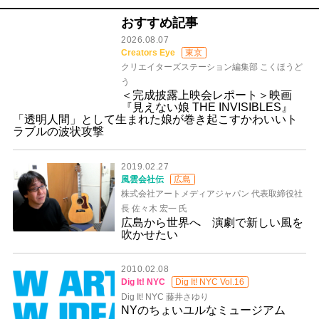
おすすめ記事
2026.08.07
Creators Eye
東京
クリエイターズステーション編集部 こくほうど
う
＜完成披露上映会レポート＞映画
『見えない娘 THE INVISIBLES』
「透明人間」として生まれた娘が巻き起こすかわいいト
ラブルの波状攻撃
2019.02.27
風雲会社伝
広島
株式会社アートメディアジャパン 代表取締役社
長 佐々木 宏一 氏
広島から世界へ 演劇で新しい風を
吹かせたい
2010.02.08
Dig It! NYC
Dig It! NYC Vol.16
Dig It! NYC 藤井さゆり
NYのちょいユルなミュージアム