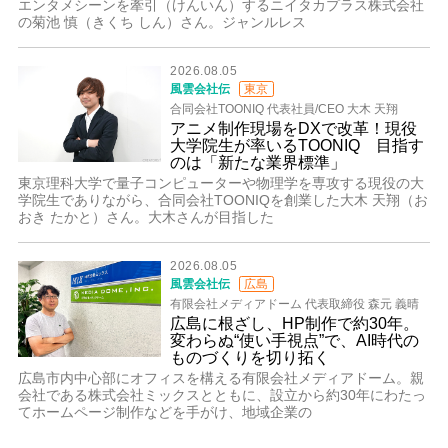
エンタメシーンを牽引（けんいん）するニイタカプラス株式会社
の菊池 慎（きくち しん）さん。ジャンルレス
2026.08.05
風雲会社伝
東京
合同会社TOONIQ 代表社員/CEO 大木 天翔
アニメ制作現場をDXで改革！現役
大学院生が率いるTOONIQ 目指す
のは「新たな業界標準」
東京理科大学で量子コンピューターや物理学を専攻する現役の大
学院生でありながら、合同会社TOONIQを創業した大木 天翔（お
おき たかと）さん。大木さんが目指した
2026.08.05
風雲会社伝
広島
有限会社メディアドーム 代表取締役 森元 義晴
広島に根ざし、HP制作で約30年。
変わらぬ“使い手視点”で、AI時代の
ものづくりを切り拓く
広島市内中心部にオフィスを構える有限会社メディアドーム。親
会社である株式会社ミックスとともに、設立から約30年にわたっ
てホームページ制作などを手がけ、地域企業の