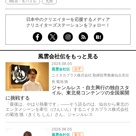
WEB・モバイル
九州
日本中のクリエイターを応援するメディア
クリエイターズステーションをフォロー！
風雲会社伝をもっと見る
2026.08.05
風雲会社伝
岩手
ニイタカプラス株式会社 取締役専務兼仙台支社
長 菊池 慎
ジャンルレス・自主興行の独自スタ
イル。東北発コンテンツの全国展開
に挑戦する
「最後は、やはり熱量です」――そう語るのは、仙台から東北の
エンタメシーンを牽引（けんいん）するニイタカプラス株式会社
の菊池 慎（きくち しん）さん。ジャンルレス
2026.08.05
風雲会社伝
東京