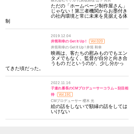
株式会社イケル 代表取締役 山下 秀男
ただの「ホームページ制作屋さん」
じゃない！第三者機関からお墨付き
の社内環境と常に未来を見据える体
制
2019.12.04
井筒和幸の Get It Up !
Vol.020
井筒和幸の Get It Up ! 井筒 和幸
映画は、客たちの慰みものでもエン
タメでもなく、監督が自分と向き合
うもの だというのが、少し分かっ
てきた頃だった。
2022.11.16
子連れ番長のCMプロデューサーコラム～刮目相
待
Vol.191
CMプロデューサー 櫻木 光
絵の話をしないで額縁の話をしては
いけない