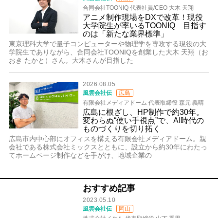
合同会社TOONIQ 代表社員/CEO 大木 天翔
アニメ制作現場をDXで改革！現役
大学院生が率いるTOONIQ 目指す
のは「新たな業界標準」
東京理科大学で量子コンピューターや物理学を専攻する現役の大
学院生でありながら、合同会社TOONIQを創業した大木 天翔（お
おき たかと）さん。大木さんが目指した
2026.08.05
風雲会社伝
広島
有限会社メディアドーム 代表取締役 森元 義晴
広島に根ざし、HP制作で約30年。
変わらぬ“使い手視点”で、AI時代の
ものづくりを切り拓く
広島市内中心部にオフィスを構える有限会社メディアドーム。親
会社である株式会社ミックスとともに、設立から約30年にわたっ
てホームページ制作などを手がけ、地域企業の
おすすめ記事
2023.05.10
風雲会社伝
岡山