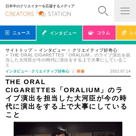
日本中のクリエイターを応援するメディア
ニュース
コラム
レ
インタビュー
サイトトップ
インタビュー
クリエイティブ好奇心
THE ORAL CIGARETTES「ORALIUM」のライブ演出を担
当した大河臣が今の時代に演出をする上で大事にしているこ
と
インタビュー
クリエイティブ好奇心
映像
2021.07.14
THE ORAL
CIGARETTES「ORALIUM」のラ
イブ演出を担当した大河臣が今の時
代に演出をする上で大事にしている
こと