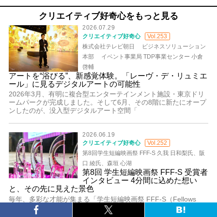
クリエイティブ好奇心をもっと見る
2026.07.29
クリエイティブ好奇心
Vol.253
株式会社テレビ朝日 ビジネスソリューション
本部 イベント事業局 TDP事業センター 小倉
啓輔
アートを“浴びる”、新感覚体験。「レーヴ・デ・リュミエ
ール」に見るデジタルアートの可能性
2026年3月、有明に複合型エンターテインメント施設・東京ドリ
ームパークが完成しました。そして6月、その8階に新たにオープ
ンしたのが、没入型デジタルアート空間「
2026.06.19
クリエイティブ好奇心
Vol.252
第8回学生短編映画祭 FFF-S 久我 日和梨氏、阪
口 綾氏、森垣 心湖
第8回 学生短編映画祭 FFF-S 受賞者
インタビュー 4分間に込めた想い
と、その先に見えた景色
毎年、多彩な才能が集まる「学生短編映画祭 FFF-S（Fellows
Film Festival for Students）」。第8回学生短編映画祭 FFF-S