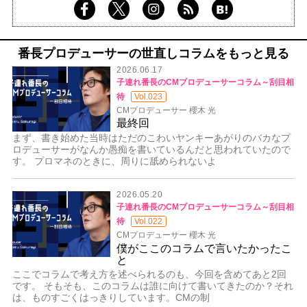
番長プロデューサーの世直しコラムをもっと見る
2026.06.17
子連れ番長のCMプロデューサーコラム～刮目相
待
Vol.023
CMプロデューサー 櫻木 光
最終回
まず、書き始めた当時はただのこわいヤンキーあがりのバカなプ
ロデューサーがなんか愚痴を書いているんだと思われていたので
す。 プロマネのときに、周りに舐められないよ
2026.05.20
子連れ番長のCMプロデューサーコラム～刮目相
待
Vol.022
CMプロデューサー 櫻木 光
僕がここのコラムで言いたかったこ
と
ここでコラムで考え方を述べられるのも、今回を含めてあと2回
です。 そもそも、このコラムは誰に向けて書いてきたのか？それ
は、ものすごくはっきりしています。CMの制