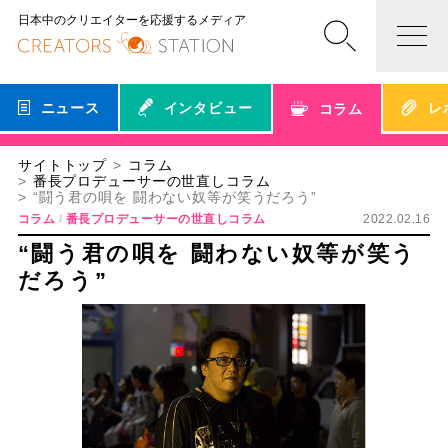
日本中のクリエイターを応援するメディア
ニュース
インタビュー
レ
コラム
サイトトップ
コラム
番長プロデューサーの世直しコラム
“闘う君の唄を 闘わない奴等が笑うだろう”
コラム
番長プロデューサーの世直しコラム
2022.02.16
“闘う君の唄を 闘わない奴等が笑う
だろう”