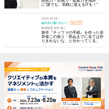
技術力・企画力・提案力を強み
に“誰でも、気軽に使えるITを！”
2020.09.09
あの人に会いたい！
Vol.179
映画監督 岩井 俊二
新作『チィファの手紙』を作った岩
井俊二の焦り「死ぬまでに全ては作
りきれないな、と分かってくる」