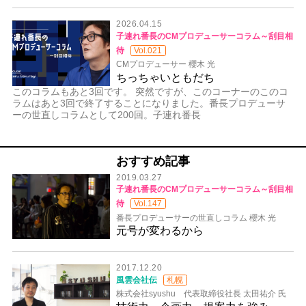
2026.04.15
子連れ番長のCMプロデューサーコラム～刮目相
待
Vol.021
CMプロデューサー 櫻木 光
ちっちゃいともだち
このコラムもあと3回です。 突然ですが、このコーナーのこのコ
ラムはあと3回で終了することになりました。番長プロデューサ
ーの世直しコラムとして200回。子連れ番長
おすすめ記事
2019.03.27
子連れ番長のCMプロデューサーコラム～刮目相
待
Vol.147
番長プロデューサーの世直しコラム 櫻木 光
元号が変わるから
2017.12.20
風雲会社伝
札幌
株式会社syushu 代表取締役社長 太田祐介 氏