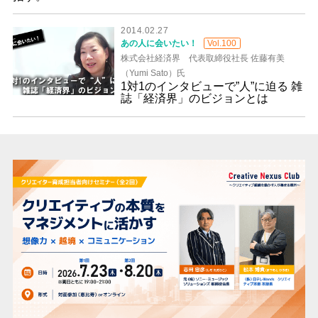
2014.02.27
あの人に会いたい！
Vol.100
株式会社経済界 代表取締役社長 佐藤有美
（Yumi Sato）氏
1対1のインタビューで”人”に迫る 雑
誌「経済界」のビジョンとは