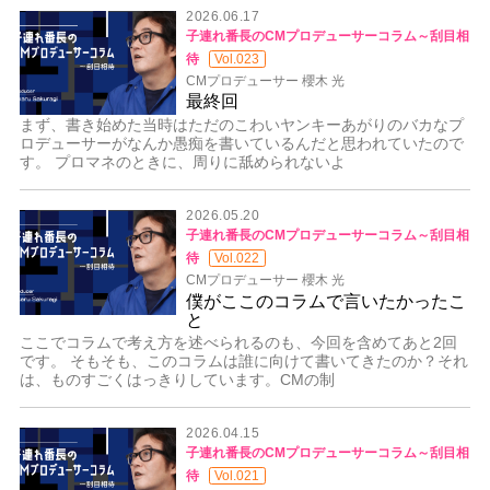
2026.06.17
子連れ番長のCMプロデューサーコラム～刮目相
待
Vol.023
CMプロデューサー 櫻木 光
最終回
まず、書き始めた当時はただのこわいヤンキーあがりのバカなプ
ロデューサーがなんか愚痴を書いているんだと思われていたので
す。 プロマネのときに、周りに舐められないよ
2026.05.20
子連れ番長のCMプロデューサーコラム～刮目相
待
Vol.022
CMプロデューサー 櫻木 光
僕がここのコラムで言いたかったこ
と
ここでコラムで考え方を述べられるのも、今回を含めてあと2回
です。 そもそも、このコラムは誰に向けて書いてきたのか？それ
は、ものすごくはっきりしています。CMの制
2026.04.15
子連れ番長のCMプロデューサーコラム～刮目相
待
Vol.021