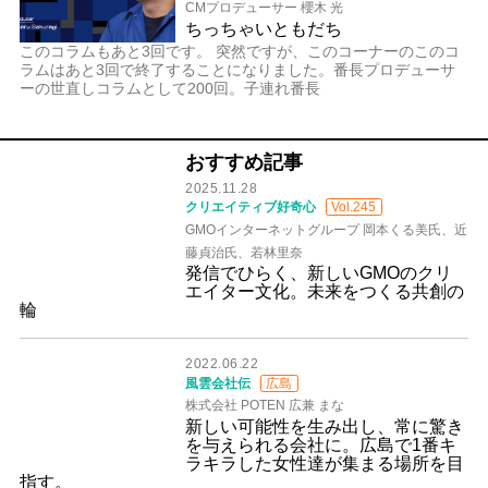
CMプロデューサー 櫻木 光
ちっちゃいともだち
このコラムもあと3回です。 突然ですが、このコーナーのこのコ
ラムはあと3回で終了することになりました。番長プロデューサ
ーの世直しコラムとして200回。子連れ番長
おすすめ記事
2025.11.28
クリエイティブ好奇心
Vol.245
GMOインターネットグループ 岡本くる美氏、近
藤貞治氏、若林里奈
発信でひらく、新しいGMOのクリ
エイター文化。未来をつくる共創の
輪
2022.06.22
風雲会社伝
広島
株式会社 POTEN 広兼 まな
新しい可能性を生み出し、常に驚き
を与えられる会社に。広島で1番キ
ラキラした女性達が集まる場所を目
指す。