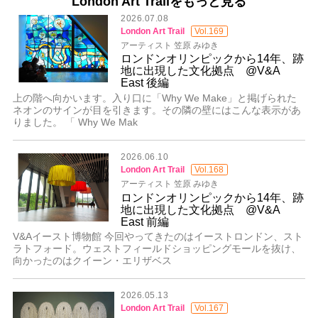
London Art Trailをもっと見る
2026.07.08
London Art Trail
Vol.169
アーティスト 笠原 みゆき
ロンドンオリンピックから14年、跡
地に出現した文化拠点 @V&A
East 後編
上の階へ向かいます。入り口に「Why We Make」と掲げられた
ネオンのサインが目を引きます。その隣の壁にはこんな表示があ
りました。 「 Why We Mak
2026.06.10
London Art Trail
Vol.168
アーティスト 笠原 みゆき
ロンドンオリンピックから14年、跡
地に出現した文化拠点 @V&A
East 前編
V&Aイースト博物館 今回やってきたのはイーストロンドン、スト
ラトフォード。ウェストフィールドショッピングモールを抜け、
向かったのはクイーン・エリザベス
2026.05.13
London Art Trail
Vol.167