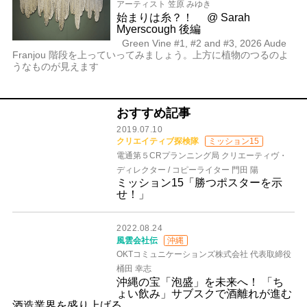
アーティスト 笠原 みゆき
始まりは糸？！ @ Sarah
Myerscough 後編
Green Vine #1, #2 and #3, 2026 Aude
Franjou 階段を上っていってみましょう。上方に植物のつるのよ
うなものが見えます
おすすめ記事
2019.07.10
クリエイティブ探検隊
ミッション15
電通第５CRプランニング局 クリエーティヴ・
ディレクター / コピーライター 門田 陽
ミッション15「勝つポスターを示
せ！」
2022.08.24
風雲会社伝
沖縄
OKTコミュニケーションズ株式会社 代表取締役
桶田 幸志
沖縄の宝「泡盛」を未来へ！ 「ち
ょい飲み」サブスクで酒離れが進む
酒造業界を盛り上げる