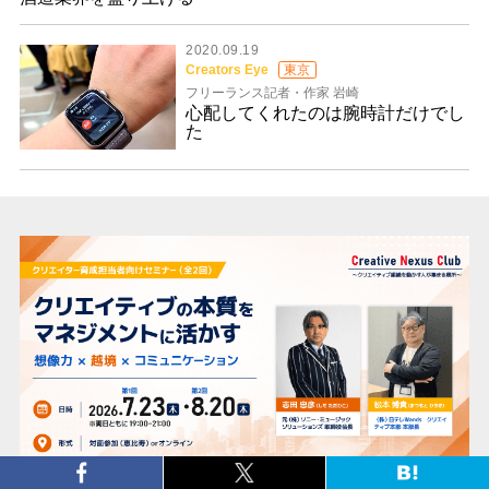
2020.09.19
Creators Eye
東京
フリーランス記者・作家 岩崎
心配してくれたのは腕時計だけでし
た