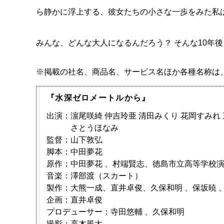
ら静かに浮上する、彼女たちの小さな一歩をみた私
みんな、どんな大人になるんだろう？ そんな10年
※掲載の社名、商品名、サービス名ほか各種名称は
『水深ゼロメートルから』
出演：濵尾咲綺 仲吉玲亜 清田みくり 花岡すみれ
さとうほなみ
監督：山下敦弘
脚本：中田夢花
原作：中田夢花 、村端賢志、徳島市立高等学校
音楽：澤部渡（スカート）
製作：大熊一成、直井卓俊、久保和明 、保坂暁 
企画：直井卓俊
プロデューサー：寺田悠輔 、久保和明
撮影：高木風太