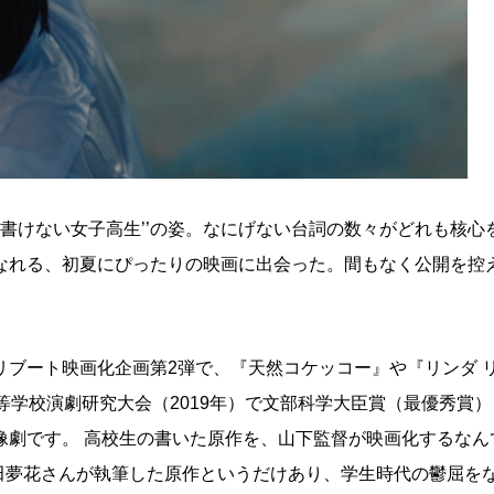
か書けない女子高生’’の姿。なにげない台詞の数々がどれも核心
なれる、初夏にぴったりの映画に出会った。間もなく公開を控
ブート映画化企画第2弾で、『天然コケッコー』や『リンダ リ
等学校演劇研究大会（2019年）で文部科学大臣賞（最優秀賞
像劇です。 高校生の書いた原作を、山下監督が映画化するなん
中田夢花さんが執筆した原作というだけあり、学生時代の鬱屈を