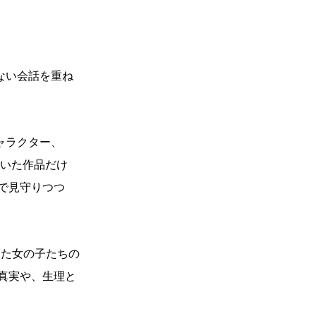
ない会話を重ね
ャラクター、
描いた作品だけ
で見守りつつ
った女の子たちの
真実や、生理と