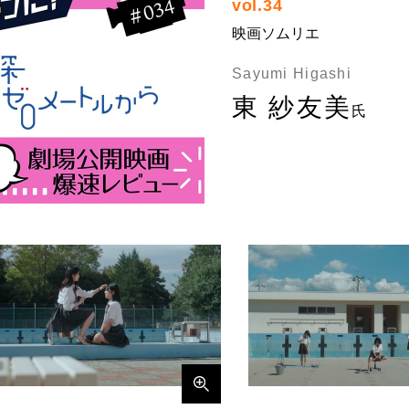
vol.34
映画ソムリエ
Sayumi Higashi
東 紗友美
氏