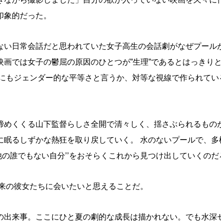
印象的だった。
ない日常会話だと思われていた女子高生の会話劇がなぜプール
画では女子の鬱屈の原因のひとつが”生理”であるとはっきり
点にもジェンダー的な平等さと言うか、対等な視線で作られてい
締めくくる山下監督らしさ全開で清々しく、揺さぶられるものが
に眠るしずかな熱狂を取り戻していく。 水のないプールで、多
他の誰でもない自分’’をおそらくこれから見つけ出していくのだ
未来の彼女たちに会いたいと思えることだ。
の出来事。ここにひと夏の劇的な成長は描かれない。でも水深