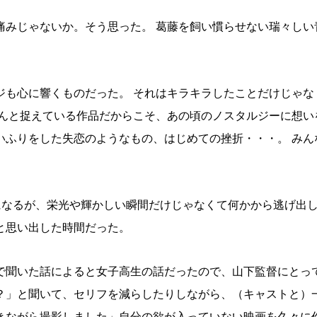
痛みじゃないか。そう思った。 葛藤を飼い慣らせない瑞々しい
ジも心に響くものだった。 それはキラキラしたことだけじゃな
ちんと捉えている作品だからこそ、あの頃のノスタルジーに想い
いふりをした失恋のようなもの、はじめての挫折・・・。 みん
になるが、栄光や輝かしい瞬間だけじゃなくて何かから逃げ出
と思い出した時間だった。
で聞いた話によると女子高生の話だったので、山下監督にとっ
？」と聞いて、セリフを減らしたりしながら、（キャストと）
きながら撮影しました」自分の欲が入っていない映画を久々に