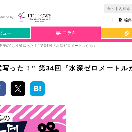
oduced by
編集
コラム
ビュー
紗友美の”もう試写った！” 第34回『水深ゼロメートルから』
試写った！” 第34回『水深ゼロメートル