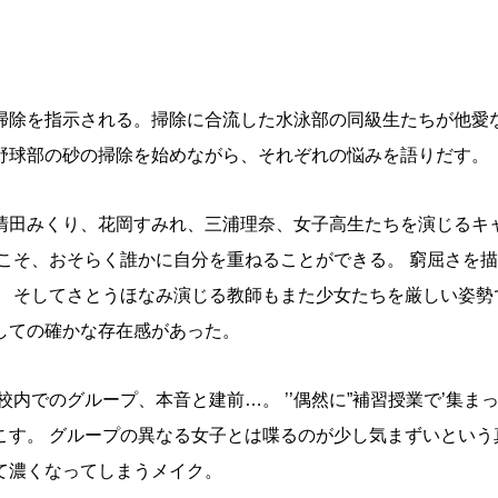
掃除を指示される。掃除に合流した水泳部の同級生たちが他愛
野球部の砂の掃除を始めながら、それぞれの悩みを語りだす。
清田みくり、花岡すみれ、三浦理奈、女子高生たちを演じるキ
こそ、おそらく誰かに自分を重ねることができる。 窮屈さを
。 そしてさとうほなみ演じる教師もまた少女たちを厳しい姿勢
しての確かな存在感があった。
内でのグループ、本音と建前…。 ’’偶然に”補習授業で’集ま
こす。 グループの異なる女子とは喋るのが少し気まずいという
て濃くなってしまうメイク。