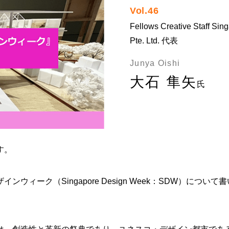
Vol.46
Fellows Creative Staff Sin
Pte. Ltd. 代表
Junya Oishi
大石 隼矢
氏
す。
ィーク（Singapore Design Week：SDW）について