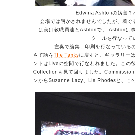
Edwina Ashtonの妨
会場では明かされませんでしたが、着ぐ
は実は教職員達とAshtonで、 Ashto
クールを行なって
左奥で編集、印刷を行なっているのは Lad
さて話を
The Tanks
に戻すと、ギャラリーはLiv
ントはLiveの空間で行なわれました。この後時
Collectionも見て回りました。Commissio
ンからSuzanne Lacy、Lis Rhod