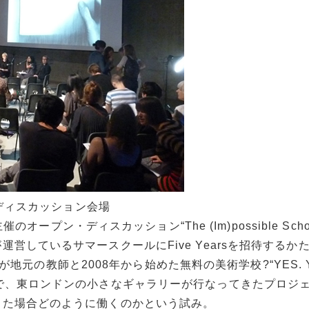
ool” ディスカッション会場
のオープン・ディスカッション“The (Im)possible Schoo
営しているサマースクールにFive Yearsを招待するか
e Yearsが地元の教師と2008年から始めた無料の美術学校?“YES. Y
W.”の延長で、東ロンドンの小さなギャラリーが行なってきたプロ
った場合どのように働くのかという試み。