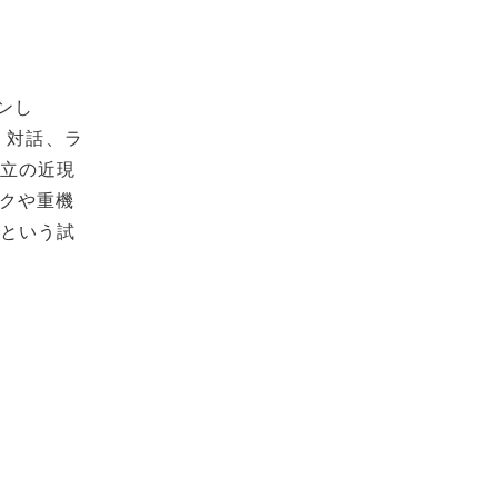
ンし
像、対話、ラ
国立の近現
ンクや重機
うという試