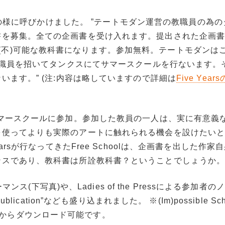
以下の様に呼びかけました。
”テートモダン運営の教職員の為の
書を募集。全ての企画書を受け入れます。提出された企画
 As Found”?(不)可能な教科書になります。参加無料。テートモダン
教職員を招いてタンクスにてサマースクールを行ないます。そ
います。”
(注:内容は略していますので詳細は
Five Yea
サマースクールに参加。参加した教員の一人は、実に有意義
を使ってよりも実際のアートに触れられる機会を設けたい
arsが行なってきたFree Schoolは、企画書を出した作家
ンスであり、教科書は所詮教科書？ということでしょうか
マンス(下写真)や、Ladies of the Pressによる参加者
ication”なども盛り込まれました。 ※(Im)possible Sch
）からダウンロード可能です。