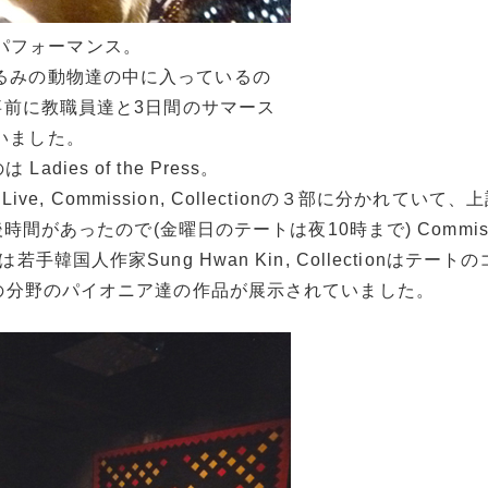
害？パフォーマンス。
るみの動物達の中に入っているの
nは事前に教職員達と3日間のサマース
いました。
ies of the Press。
e, Commission, Collectionの３部に分かれていて
間があったので(金曜日のテートは夜10時まで) Commissi
nは若手韓国人作家Sung Hwan Kin, Collectionはテー
esと、この分野のパイオニア達の作品が展示されていました。