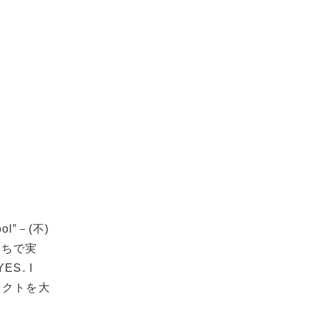
l”－(不)
たちで実
ES. I
ジェクトを大