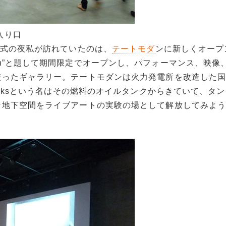
の入り口
幕式の夜私が訪れていたのは、
テートモダ
ンに新しくオープ
t in Action”と題して期間限定でオープンし、パフォーマンス、映
絞ったギャラリー。テートモダンは火力発電所を改造した
anksという名はその燃料のオイルタンクからきていて、タ
な地下空間をライブアートの実験の場として解放してみよ