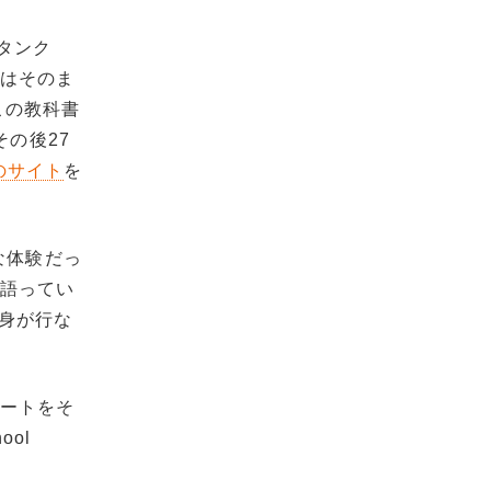
タンク
書はそのま
はこの教科書
の後27
rsのサイト
を
な体験だっ
と語ってい
自身が行な
。
のノートをそ
ool