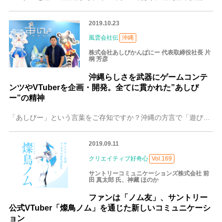
2019.10.23
風雲会社伝
沖縄
株式会社あしびかんぱにー 代表取締役社長 片
桐 芳彦
沖縄らしさを武器にゲームコンテ
ンツやVTuberを企画・開発。全てに貫かれた”あしび
ー”の精神
「あしびー」という言葉をご存知ですか？沖縄の方言で「遊び」という意味を持つこの言葉が社名についた「あしびかんぱにー」は、その名が表すようにエンタメの会社。ゲーム
2019.09.11
クリエイティブ好奇心
Vol.169
サントリーコミュニケーションズ株式会社 前
田 真太郎 氏、神藏 ほのか
ファンは「ノム友」、サントリー
公式VTuber「燦鳥ノム」を通じた新しいコミュニケーシ
ョン