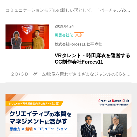
コミュニケーションモデルの新しい形として、「バーチャルYouTuber（VTuber）」が浸透してきています。現在では250万人を超えるチャンネル登録者を誇るV
2019.04.24
風雲会社伝
東京
株式会社Forces11 仁平 孝佳
VRタレント・時田麻衣を運営する
CG制作会社Forces11
２Ｄ/３Ｄ・ゲーム/映像を問わずさまざまなジャンルのCGを制作する株式会社Forces11の代表・仁平孝佳さんにお話を伺った。実力主義を徹底する会社にも