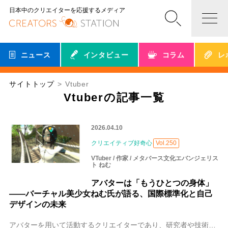
日本中のクリエイターを応援するメディア
ニュース
インタビュー
コラム
レ
サイトトップ
Vtuber
Vtuberの記事一覧
2026.04.10
クリエイティブ好奇心
Vol.250
VTuber / 作家 / メタバース文化エバンジェリス
ト ねむ
アバターは「もうひとつの身体」
——バーチャル美少女ねむ氏が語る、国際標準化と自己
デザインの未来
アバターを用いて活動するクリエイターであり、研究者や技術者とも議論を重ねながら、メタバース文化の最前線に立ってきた、バーチャル美少女ねむ氏。2024年には、国立