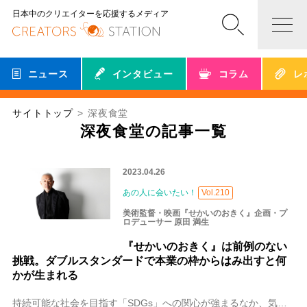
日本中のクリエイターを応援するメディア
ニュース
インタビュー
コラム
レ
サイトトップ
深夜食堂
深夜食堂の記事一覧
2023.04.26
あの人に会いたい！
Vol.210
美術監督・映画『せかいのおきく』企画・プ
ロデューサー 原田 満生
『せかいのおきく』は前例のない
挑戦。ダブルスタンダードで本業の枠からはみ出すと何
かが生まれる
持続可能な社会を目指す「SDGs」への関心が強まるなか、気鋭の日本映画製作チームと世界の自然科学研究者が連携して、さまざまな「良い日」に生きる人びとの物語を映画