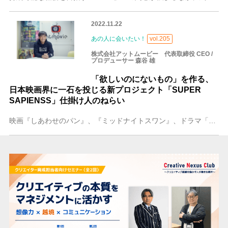
2022.11.22
あの人に会いたい！
vol.205
株式会社アットムービー 代表取締役 CEO /
プロデューサー 森谷 雄
「欲しいのにないもの」を作る、
日本映画界に一石を投じる新プロジェクト「SUPER
SAPIENSS」仕掛け人のねらい
映画『しあわせのパン』、『ミッドナイトスワン』、ドラマ「天体観測」、「ザ・クイズショウ」、「33分探偵」、「深夜食堂」、「東京ラブストーリー」ほか、映画やドラマ