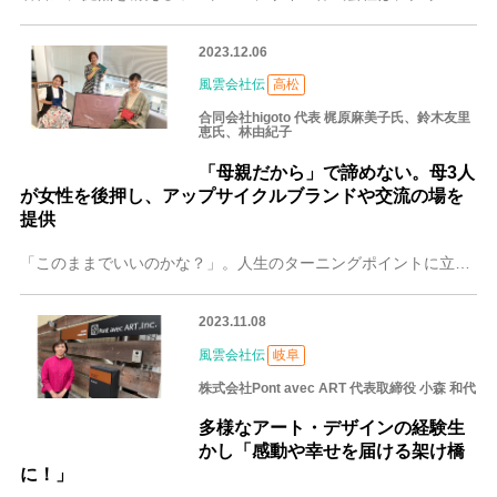
2023.12.06
風雲会社伝
高松
合同会社higoto 代表 梶原麻美子氏、鈴木友里
恵氏、林由紀子
「母親だから」で諦めない。母3人
が女性を後押し、アップサイクルブランドや交流の場を
提供
「このままでいいのかな？」。人生のターニングポイントに立ち、ふと呟いた3人の女性。そのような、どこかモヤッとした思いを内に秘めていた3人の女性が、オンラインコミ
2023.11.08
風雲会社伝
岐阜
株式会社Pont avec ART 代表取締役 小森 和代
多様なアート・デザインの経験生
かし「感動や幸せを届ける架け橋
に！」