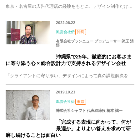
東京・名古屋の広告代理店の経験をもとに、デザイン制作だけでなく、デザインによる販売促進・業績アップのコンサルティング、企業の商品開発指導など幅広く展開する株式会
2022.06.22
風雲会社伝
沖縄
有限会社ブランニュー プロデューサー 師玉 清
悟
沖縄県で25年。徹底的にお客さま
に寄り添う心 × 総合設計力で支持されるデザイン会社
「クライアントに寄り添い、デザインによって真の課題解決をする」 25年間沖縄に根ざし、映像、グラフィック、Webサイト、SNSコンテンツまでをトータルで設計して
2019.10.23
風雲会社伝
東京
株式会社シャフト 代表取締役 橋本 誠一
「完成する表現に向かって、何が
最適か」よりよい答えを求めて研
磨し続けることは面白い