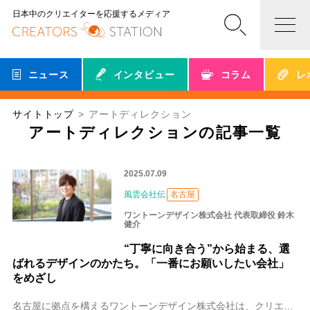
日本中のクリエイターを応援するメディア
ニュース
インタビュー
コラム
レ
サイトトップ
アートディレクション
アートディレクションの記事一覧
2025.07.09
風雲会社伝
名古屋
ワントーンデザイン株式会社 代表取締役 鈴木
健介
“丁寧に向き合う”から始まる、選
ばれるデザインのかたち。「一番にお願いしたい会社」
をめざし
名古屋に拠点を構えるワントーンデザイン株式会社は、クリエイティブに集中できる新たなオフィス空間を整え、顧客のグラフィックデザインやWeb、アートディレクションを