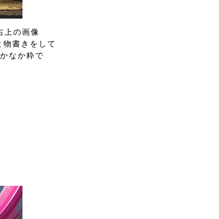
右上の画像
と物書きをして
なかなか粋で