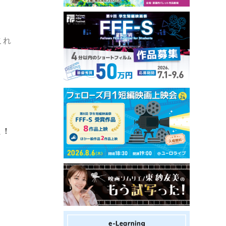
これ
た！