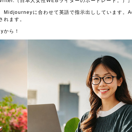
an web writer.（日本人女性WEBライターのポートレート。）
、Midjourneyに合わせて英語で指示出ししています。Adobe
成されます。
lyから！