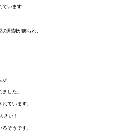
れています
鷲の彫刻が飾られ、
んが
れました。
されています。
ど大きい！
いるそうです。