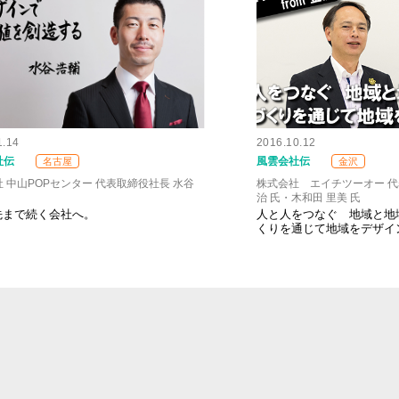
1.14
2016.10.12
社伝
風雲会社伝
名古屋
金沢
 中山POPセンター 代表取締役社長 水谷
株式会社 エイチツーオー 代
治 氏・木和田 里美 氏
年先まで続く会社へ。
人と人をつなぐ 地域と地
くりを通じて地域をデザイ