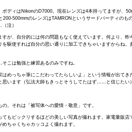
ディはNikonのD7000。現在レンズは4本持ってますが、5
0mmと200-500mmのレンズはTAMRONというサードパーティの
…（泣）
ますが、自分的には何の問題もなく使えています。何より、昨
リを駆使すれば自分の思い通りに加工できちゃいますからね。
…そこは勉強と練習あるのみですね。
実はめっちゃ筆にこだわってたらしいよ」という情報が出てき
と思います（弘法大師もきっとそうしてたはず……と信じたい
もの。それは「被写体への愛情・敬意」です。
ってもビックリするほどの美しい写真が撮れます。家電量販店
がめちゃくちゃカッコよく撮れます。