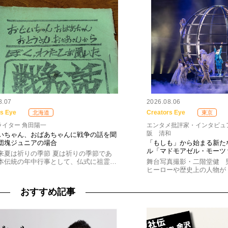
8.07
2026.08.06
rs Eye
Creators Eye
北海道
東京
ライター 角田陽一
エンタメ批評家・インタビュ
阪 清和
いちゃん、おばあちゃんに戦争の話を聞
団塊ジュニアの場合
「もしも」から始まる新た
ル「マドモアゼル・モーツ
来夏は祈りの季節 夏は祈りの季節であ
本伝統の年中行事として、仏式に祖霊…
舞台写真撮影・二階堂健 
ヒーローや歴史上の人物が
おすすめ記事