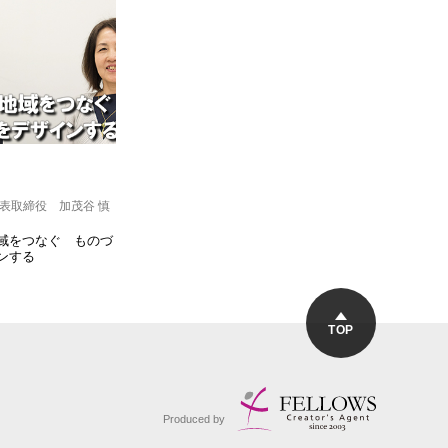
表取締役 加茂谷 慎
域をつなぐ ものづ
ンする
TOP
Produced by