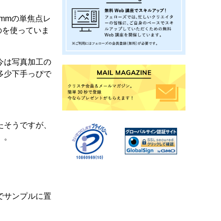
0mmの単焦点レ
ものを使っていま
今は写真加工の
多少下手っぴで
たそうですが、
）。
でサンプルに置