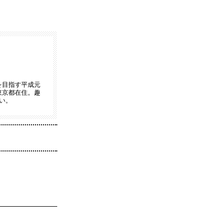
を目指す平成元
東京都在住。趣
い。