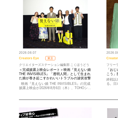
2026.08.07
2026.0
Creators Eye
Creato
東京
クリエイターズステーション編集部 こくほうどう
フリー
＜完成披露上映会レポート＞映画『見えない娘
「おじ
THE INVISIBLES』「透明人間」として生まれ
こう」
た娘が巻き起こすかわいいトラブルの波状攻撃
終戦以
映画『見えない娘 THE INVISIBLES』の完成
る。日
披露上映会が2026年8月6日（木）、TOHOシ…