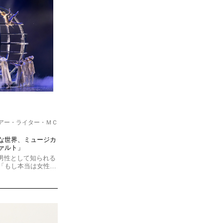
アー・ライター・ＭＣ
な世界、ミュージカ
ァルト」
男性として知られる
「もし本当は女性…