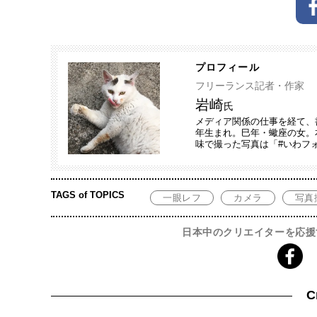
プロフィール
フリーランス記者・作家
岩崎
氏
メディア関係の仕事を経て、
年生まれ。巳年・蠍座の女。
味で撮った写真は「#いわフ
TAGS of TOPICS
一眼レフ
カメラ
写真
日本中のクリエイターを応援
C