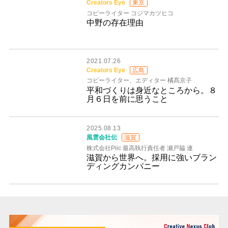
Creators Eye
東京
コピーライター コジマカツヒコ
中野の存在理由
2021.07.26
Creators Eye
広島
コピーライター、エディター 橘髙京子
平和づくりは身近なところから。８
月６日を前に思うこと
2025.08.13
風雲会社伝
滋賀
株式会社Piic 最高執行責任者 瀬戸脇 連
滋賀から世界へ。採用に強いブラン
ディングカンパニー