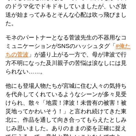
のドラマ化でドキドキしていましたが、いざ放
送が始まってみるとそんな心配は吹っ飛びまし
た。
モネのパートナーとなる菅波先生の不器用なコ
ミュニケーションがSNSのハッシュタグ「
#俺た
ちの菅波
」が盛り上がる一方で、母が津波で行
方不明になった及川親子の苦悩は涙なしには見
られない……。
他にも登場人物たちが宮城に住む人々の気持ち
を代弁してくれているようなシーンが多々見受
けられ、散々「地震！津波！未曾有の被害！被
災地ってかわいそう！」と言われ続けてきた東
北に、作品を通して向き合ってもらえたとしみ
じみ思いました。ありのままの姿を正確に捉え