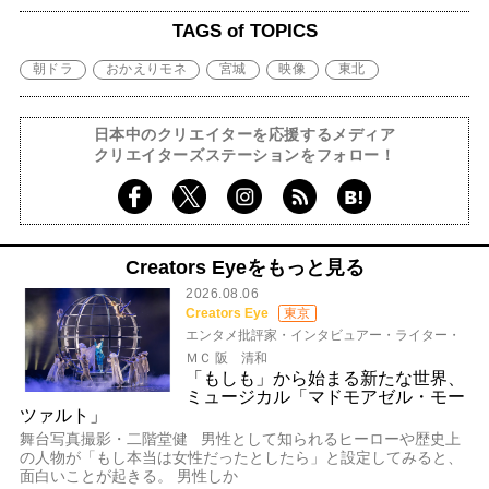
TAGS of TOPICS
朝ドラ
おかえりモネ
宮城
映像
東北
日本中のクリエイターを応援するメディア
クリエイターズステーションをフォロー！
Creators Eyeをもっと見る
2026.08.06
Creators Eye
東京
エンタメ批評家・インタビュアー・ライター・
ＭＣ 阪 清和
「もしも」から始まる新たな世界、
ミュージカル「マドモアゼル・モー
ツァルト」
舞台写真撮影・二階堂健 男性として知られるヒーローや歴史上
の人物が「もし本当は女性だったとしたら」と設定してみると、
面白いことが起きる。 男性しか