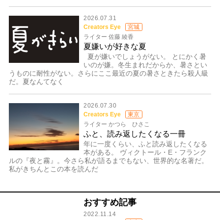
2026.07.31
Creators Eye
宮城
ライター 佐藤 綾香
夏嫌いが好きな夏
夏が嫌いでしょうがない。 とにかく暑
いのが嫌。冬生まれだからか、暑さとい
うものに耐性がない。さらにここ最近の夏の暑さときたら殺人級
だ。夏なんてなく
2026.07.30
Creators Eye
東京
ライター かつら ひさこ
ふと、読み返したくなる一冊
年に一度くらい、ふと読み返したくなる
本がある。 ヴィクトール・E・フランク
ルの『夜と霧』。今さら私が語るまでもない、世界的な名著だ。
私がきちんとこの本を読んだ
おすすめ記事
2022.11.14