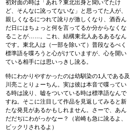
初対面の時は「あれ？東北出身と聞いてたけ
ど、そんなに訛ってないな」と思ってた人が、
親しくなるにつれて訛りが激しくなり、酒呑ん
だ日にはちょっと何を言ってるか分からなくな
ることが……。これ、結構東北人あるあるなん
です。東北人は（一部を除いて）普段なるべく
標準語を喋ろうと心がけていますが、心を開い
ている相手には思いっきし訛る。
特にわかりやすかったのは幼馴染の1人である及
川亮ことりょーちん。実は彼は本音で喋ってい
る時は訛り、嘘をついている時は標準語なんで
すね。そこに注目して作品を見返してみると新
たな発見があるかもしれません。さーで、あん
だだぢにわがっかなー？（岩崎も急に訛るよ、
ビックリされるよ）