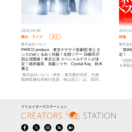
2020.08.06
2021.0
舞台・ライブ
映像
東京
株式会社パルコ
株式会
PARCO produce 東京ゲゲゲイ歌劇団 歌とダ
「第9
ンスのめくるめく狂騒！全国ツアー 26都市37
定！
回公演開催！東京公演 スペシャルゲストが決
「20
定！徳井義実、加藤ミリヤ、Crystal Kay、鈴木
＆表彰
雅之
株式会社パルコ（本社：東京都渋谷区、代表
取締役兼社長執行役員：牧山浩三）は、2020…
クリエイターズステーション