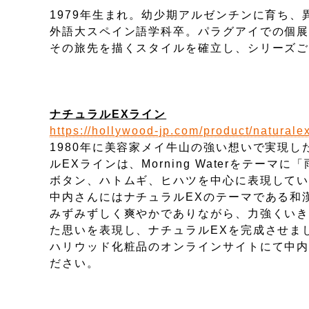
1979年生まれ。幼少期アルゼンチンに育ち
外語大スペイン語学科卒。パラグアイでの個
その旅先を描くスタイルを確立し、シリーズごとに個
ナチュラルEXライン
https://hollywood-jp.com/product/naturale
1980年に美容家メイ牛山の強い想いで実現
ルEXラインは、Morning Waterをテ
ボタン、ハトムギ、ヒハツを中心に表現して
中内さんにはナチュラルEXのテーマである和
みずみずしく爽やかでありながら、力強くい
た思いを表現し、ナチュラルEXを完成させま
ハリウッド化粧品のオンラインサイトにて中
ださい。