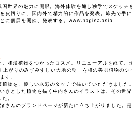
、異国世界の魅力に開眼。海外体験を通し独学でスケッチ
展を皮切りに、国内外で精力的に作品を発表。旅先で手
展を開催、発表する。www.nagisa.asia
x
した、和漢植物をつかったコスメ。リニューアルを経て、
ーマに「雨上がりのみずみずしい大地の朝」を和の美肌植物の
います。
漢植物を、優しい水彩のタッチで描いていただきました
きいきとした植物を描く中内さんのイラストは、その世
した。
内渚さんのブランドページが新たに立ち上がりました。