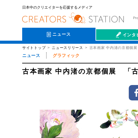
日本中のクリエイターを応援するメディア
Pr
ニュース
インタ
サイトトップ
ニュースリリース
古本画家 中内渚の京都個
会社伝
ニュース
グラフィック
古本画家 中内渚の京都個展 「