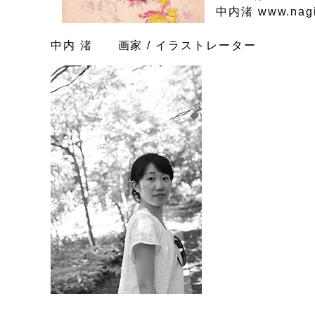
中内渚 www.nagi
中内 渚 画家 / イラストレーター