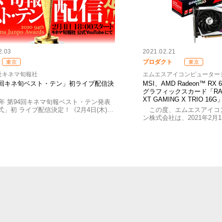
2.03
2021.02.21
プロダクト
東京
東京
社キネマ旬報社
エムエスアイコンピューター
4回キネ旬ベスト・テン」初ライブ配信決
MSI、AMD Radeon™ RX
グラフィックスカード「RADE
XT GAMING X TRIO 16
20年 第94回キネマ旬報ベスト・テン発表
式」初 ライブ配信決定！《2月4日(木)…
この度、エムエスアイコ
ン株式会社は、2021年2月1