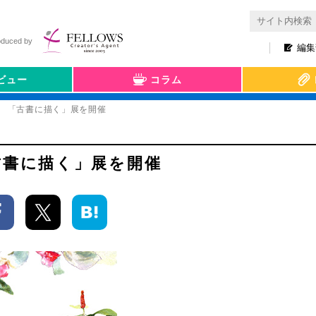
oduced by
編集
ビュー
コラム
展 「古書に描く」展を開催
古書に描く」展を開催