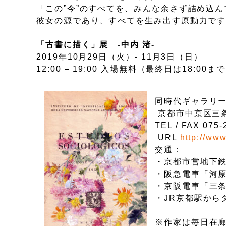
「この”今”のすべてを、みんな余さず詰め込
彼女の源であり、すべてを生み出す原動力で
「古書に描く」展 -中内 渚-
2019年10月29日（火）- 11月3日（日）
12:00 – 19:00 入場無料（最終日は18:00ま
同時代ギャラリー gal
京都市中京区三条通
TEL / FAX 075-
URL
http://www
交通：
・京都市営地下鉄
・阪急電車「河原
・京阪電車「三条
・JR京都駅からタ
※作家は毎日在