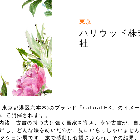
東京
ハリウッド株
社
京都港区六本木)のブランド「natural EX」のイメ
都にて開催されます。
中内渚。古書の持つ力は強く画家を導き、今や古書が、自
み出し、どんな絵を紡いだのか、見にいらっしゃいませ
レクション展です。旅で感動し心揺さぶられ、その結果