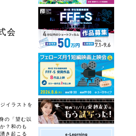
式会
ージイラストを
身の「望む以
んか？和のも
、湧き起こる