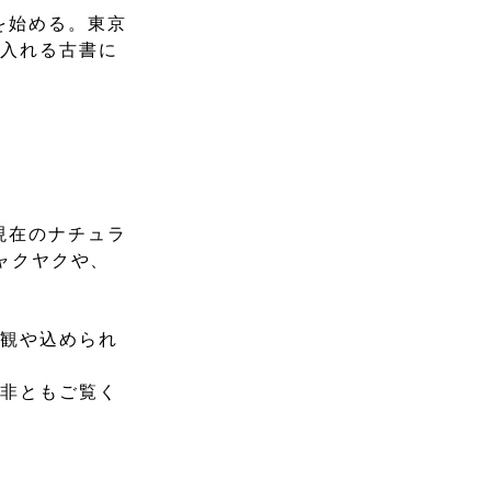
を始める。東京
に入れる古書に
現在のナチュラ
シャクヤクや、
。
界観や込められ
是非ともご覧く