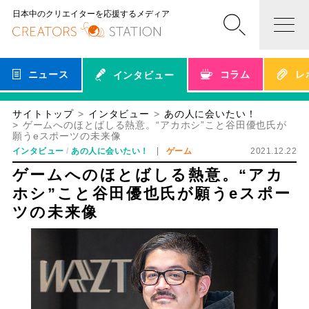
日本中のクリエイターを応援するメディア
ニュース
コラム
レ
インタビュー
サイトトップ
インタビュー
あの人に会いたい！
ゲームへのほとばしる熱意。“アカホシ”こと谷田優也氏が
願うeスポーツの未来像
インタビュー
あの人に会いたい！
ゲーム
2021.12.22
ゲームへのほとばしる熱意。“アカ
ホシ”こと谷田優也氏が願うeスポー
ツの未来像