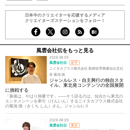
日本中のクリエイターを応援するメディア
クリエイターズステーションをフォロー！
風雲会社伝をもっと見る
2026.08.05
風雲会社伝
岩手
ニイタカプラス株式会社 取締役専務兼仙台支社
長 菊池 慎
ジャンルレス・自主興行の独自スタ
イル。東北発コンテンツの全国展開
に挑戦する
「最後は、やはり熱量です」――そう語るのは、仙台から東北の
エンタメシーンを牽引（けんいん）するニイタカプラス株式会社
の菊池 慎（きくち しん）さん。ジャンルレス
2026.08.05
風雲会社伝
東京