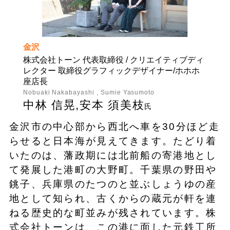
金沢
株式会社トーン 代表取締役 / クリエイティブディ
レクター 取締役グラフィックデザイナー/ホホホ
座店長
Nobuaki Nakabayashi , Sumie Yasumoto
中林 信晃,安本 須美枝
氏
金沢市の中心部から西北へ車を30分ほど走
らせると日本海が見えてきます。たどり着
いたのは、藩政期には北前船の寄港地とし
て発展した港町の大野町。千葉県の野田や
銚子、兵庫県のたつのと並ぶしょうゆの産
地として知られ、古くからの蔵元が軒を連
ねる歴史的な町並みが残されています。株
式会社トーンは、この港に面した元鉄工所