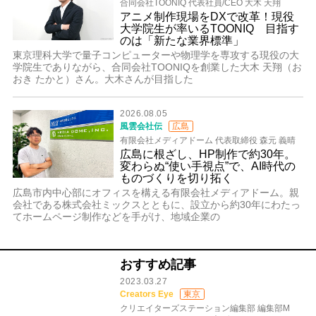
合同会社TOONIQ 代表社員/CEO 大木 天翔
アニメ制作現場をDXで改革！現役
大学院生が率いるTOONIQ 目指す
のは「新たな業界標準」
東京理科大学で量子コンピューターや物理学を専攻する現役の大
学院生でありながら、合同会社TOONIQを創業した大木 天翔（お
おき たかと）さん。大木さんが目指した
2026.08.05
風雲会社伝
広島
有限会社メディアドーム 代表取締役 森元 義晴
広島に根ざし、HP制作で約30年。
変わらぬ“使い手視点”で、AI時代の
ものづくりを切り拓く
広島市内中心部にオフィスを構える有限会社メディアドーム。親
会社である株式会社ミックスとともに、設立から約30年にわたっ
てホームページ制作などを手がけ、地域企業の
おすすめ記事
2023.03.27
Creators Eye
東京
クリエイターズステーション編集部 編集部M