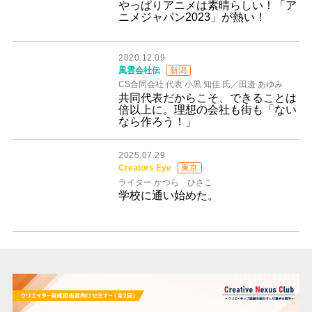
やっぱりアニメは素晴らしい！「ア
ニメジャパン2023」が熱い！
2020.12.09
風雲会社伝
新潟
CS合同会社 代表 小黒 知佳 氏／田邉 あゆみ
共同代表だからこそ、できることは
倍以上に。理想の会社も街も「ない
なら作ろう！」
2025.07.29
Creators Eye
東京
ライター かつら ひさこ
学校に通い始めた。