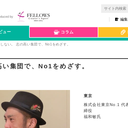
oduced by
編集
ビュー
コラム
しない。 志の高い集団で、No1をめざす。
高い集団で、No1をめざす。
東京
株式会社東京No.1 代
締役
福和敏氏