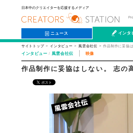
日本中のクリエイターを応援するメディア
Pr
インタ
ニュース
サイトトップ
インタビュー
風雲会社伝
作品制作に妥協は
会社伝
インタビュー
風雲会社伝
映像
作品制作に妥協はしない。 志の