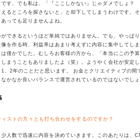
けです。でも私は、「『ここしかない』じゃダメでしょ？
言えるところを探さないと」と却下してしまうわけです。
らあっても足りませんよね。
のができるというほど単純ではありません。でも、やっぱ
映像を作る時、利益率はあまり考えずに内容に集中してし
金は僅かでした。むしろお客様の方から、「本当にこの予
てしまうこともありましたよ（笑）。ようやく会社が安定
1、2年のことだと思います。 お金とクリエイティブの間
はなかなか良いバランスで運営されているのではないでし
係
ティストの方々とも打ち合わせをするのですか？
と少人数で迅速に内容を決めていきます。このあたりは、C