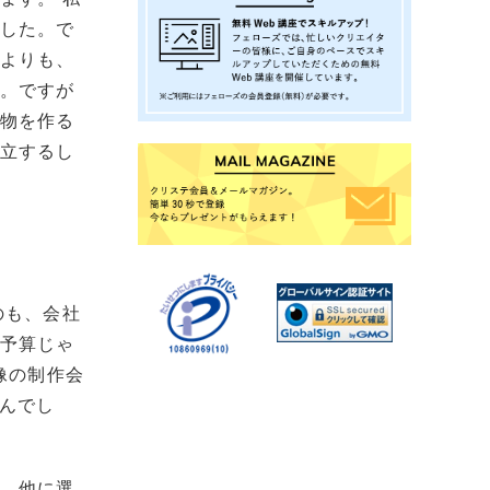
ました。で
ィよりも、
す。ですが
い物を作る
独立するし
のも、会社
な予算じゃ
像の制作会
せんでし
す。他に選