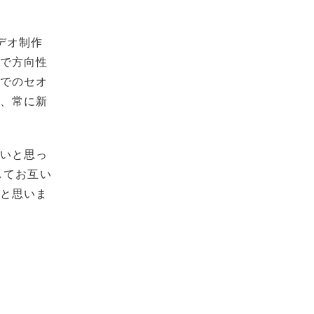
デオ制作
数で方向性
までのセオ
く、常に新
ないと思っ
してお互い
ると思いま