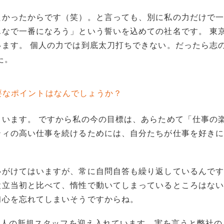
たかったからです（笑）。と言っても、別に私の力だけで
なで一番になろう」という誓いを込めての社名です。 東
ます。 個人の力では到底太刀打ちできない。だったら志
た。
要なポイントはなんでしょうか？
います。 ですから私の今の目標は、あらためて「仕事の
ティの高い仕事を続けるためには、自分たちが仕事を好き
心がけてはいますが、常に自問自答も繰り返しているんで
設立当初と比べて、惰性で動いてしまっているところはな
初心を忘れてしまいそうですからね。
、3人の新規スタッフを迎え入れています。実を言うと弊社