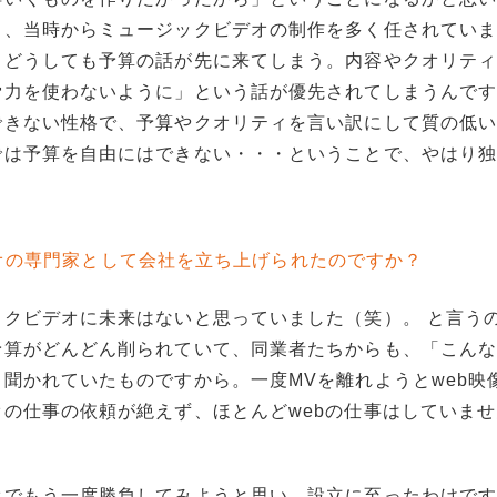
り、当時からミュージックビデオの制作を多く任されてい
、どうしても予算の話が先に来てしまう。内容やクオリテ
労力を使わないように」という話が優先されてしまうんで
できない性格で、予算やクオリティを言い訳にして質の低
では予算を自由にはできない・・・ということで、やはり
オの専門家として会社を立ち上げられたのですか？
クビデオに未来はないと思っていました（笑）。 と言う
予算がどんどん削られていて、同業者たちからも、「こん
聞かれていたものですから。一度MVを離れようとweb映
の仕事の依頼が絶えず、ほとんどwebの仕事はしていま
オでもう一度勝負してみようと思い 設立に至ったわけで