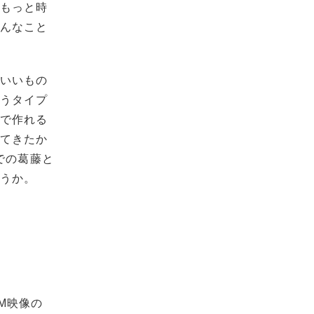
 もっと時
そんなこと
りいいもの
まうタイプ
算で作れる
してきたか
での葛藤と
ょうか。
M映像の