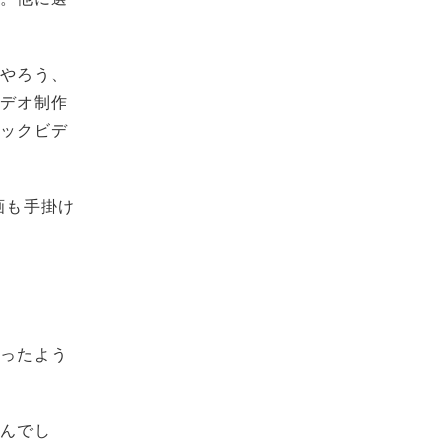
もやろう、
ビデオ制作
ジックビデ
画も手掛け
言ったよう
せんでし