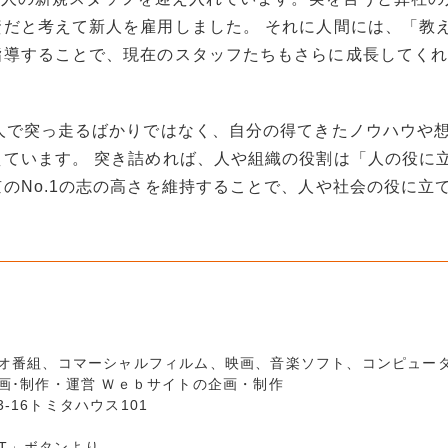
だと考えて新人を雇用しました。 それに人間には、「教
指導することで、現在のスタッフたちもさらに成長してく
人で突っ走るばかりではなく、自分の得てきたノウハウや
ています。 突き詰めれば、人や組織の役割は「人の役に
のNo.1の志の高さを維持することで、人や社会の役に立
ジオ番組、コマーシャルフィルム、映画、音楽ソフト、コンピュー
画･制作・運営 Ｗｅｂサイトの企画・制作
3-16トミタハウス101
UIT」ボタンより