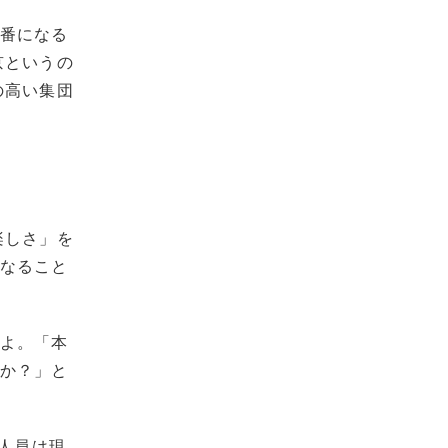
一番になる
京というの
の高い集団
楽しさ」を
になること
すよ。「本
いか？」と
の人員は現