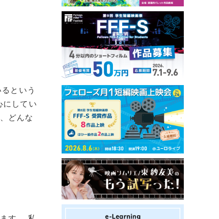
いるという
心にしてい
は、どんな
。
ます。 私