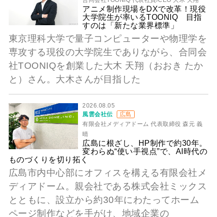
アニメ制作現場をDXで改革！現役
大学院生が率いるTOONIQ 目指
すのは「新たな業界標準」
東京理科大学で量子コンピューターや物理学を
専攻する現役の大学院生でありながら、合同会
社TOONIQを創業した大木 天翔（おおき たか
と）さん。大木さんが目指した
2026.08.05
風雲会社伝
広島
有限会社メディアドーム 代表取締役 森元 義
晴
広島に根ざし、HP制作で約30年。
変わらぬ“使い手視点”で、AI時代の
ものづくりを切り拓く
広島市内中心部にオフィスを構える有限会社メ
ディアドーム。親会社である株式会社ミックス
とともに、設立から約30年にわたってホーム
ページ制作などを手がけ、地域企業の