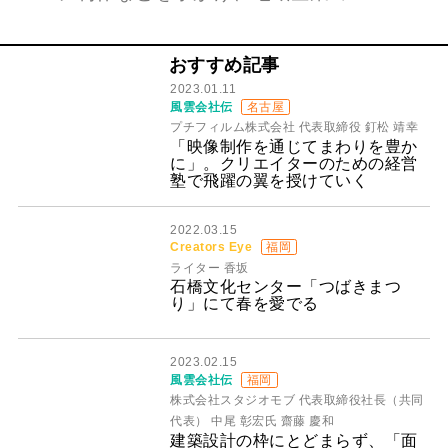
おすすめ記事
2023.01.11
風雲会社伝
名古屋
プチフィルム株式会社 代表取締役 釘松 靖幸
「映像制作を通じてまわりを豊か
に」。クリエイターのための経営
塾で飛躍の翼を授けていく
2022.03.15
Creators Eye
福岡
ライター 香坂
石橋文化センター「つばきまつ
り」にて春を愛でる
2023.02.15
風雲会社伝
福岡
株式会社スタジオモブ 代表取締役社長（共同
代表） 中尾 彰宏氏 齋藤 慶和
建築設計の枠にとどまらず、「面