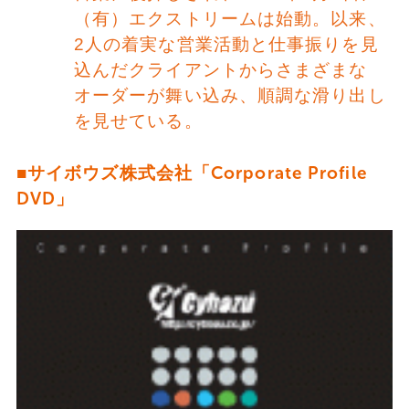
（有）エクストリームは始動。以来、
2人の着実な営業活動と仕事振りを見
込んだクライアントからさまざまな
オーダーが舞い込み、順調な滑り出し
を見せている。
■サイボウズ株式会社「Corporate Profile
DVD」