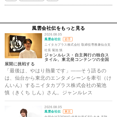
風雲会社伝をもっと見る
2026.08.05
風雲会社伝
岩手
ニイタカプラス株式会社 取締役専務兼仙台支
社長 菊池 慎
ジャンルレス・自主興行の独自ス
タイル。東北発コンテンツの全国
展開に挑戦する
「最後は、やはり熱量です」――そう語るの
は、仙台から東北のエンタメシーンを牽引（け
んいん）するニイタカプラス株式会社の菊池
慎（きくち しん）さん。ジャンルレス
2026.08.05
風雲会社伝
東京
合同会社TOONIQ 代表社員/CEO 大木 天翔