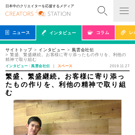
日本中のクリエイターを応援するメディア
ニュース
コラム
レ
インタビュー
サイトトップ
インタビュー
風雲会社伝
繁盛、繁盛継続。お客様に寄り添ったもの作りを、利他の
精神で取り組む
インタビュー
風雲会社伝
スペース
2019.11.27
繁盛、繁盛継続。お客様に寄り添っ
たもの作りを、利他の精神で取り組
む