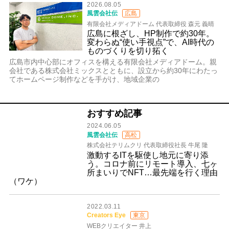
2026.08.05
風雲会社伝
広島
有限会社メディアドーム 代表取締役 森元 義晴
広島に根ざし、HP制作で約30年。
変わらぬ“使い手視点”で、AI時代の
ものづくりを切り拓く
広島市内中心部にオフィスを構える有限会社メディアドーム。親
会社である株式会社ミックスとともに、設立から約30年にわたっ
てホームページ制作などを手がけ、地域企業の
おすすめ記事
2024.06.05
風雲会社伝
高松
株式会社テリムクリ 代表取締役社長 牛尾 隆
激動するITを駆使し地元に寄り添
う。コロナ前にリモート導入、七ヶ
所まいりでNFT…最先端を行く理由
（ワケ）
2022.03.11
Creators Eye
東京
WEBクリエイター 井上