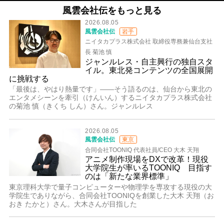
風雲会社伝をもっと見る
2026.08.05
風雲会社伝
岩手
ニイタカプラス株式会社 取締役専務兼仙台支社
長 菊池 慎
ジャンルレス・自主興行の独自スタ
イル。東北発コンテンツの全国展開
に挑戦する
「最後は、やはり熱量です」――そう語るのは、仙台から東北の
エンタメシーンを牽引（けんいん）するニイタカプラス株式会社
の菊池 慎（きくち しん）さん。ジャンルレス
2026.08.05
風雲会社伝
東京
合同会社TOONIQ 代表社員/CEO 大木 天翔
アニメ制作現場をDXで改革！現役
大学院生が率いるTOONIQ 目指す
のは「新たな業界標準」
東京理科大学で量子コンピューターや物理学を専攻する現役の大
学院生でありながら、合同会社TOONIQを創業した大木 天翔（お
おき たかと）さん。大木さんが目指した