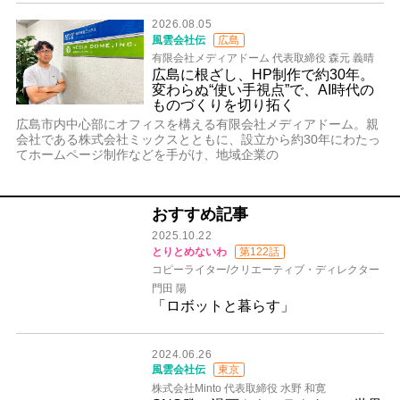
2026.08.05
風雲会社伝
広島
有限会社メディアドーム 代表取締役 森元 義晴
広島に根ざし、HP制作で約30年。
変わらぬ“使い手視点”で、AI時代の
ものづくりを切り拓く
広島市内中心部にオフィスを構える有限会社メディアドーム。親
会社である株式会社ミックスとともに、設立から約30年にわたっ
てホームページ制作などを手がけ、地域企業の
おすすめ記事
2025.10.22
とりとめないわ
第122話
コピーライター/クリエーティブ・ディレクター
門田 陽
「ロボットと暮らす」
2024.06.26
風雲会社伝
東京
株式会社Minto 代表取締役 水野 和寛