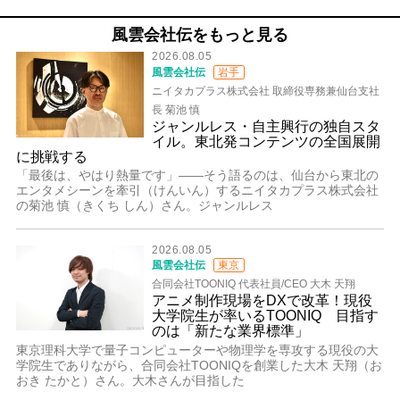
風雲会社伝をもっと見る
2026.08.05
風雲会社伝
岩手
ニイタカプラス株式会社 取締役専務兼仙台支社
長 菊池 慎
ジャンルレス・自主興行の独自スタ
イル。東北発コンテンツの全国展開
に挑戦する
「最後は、やはり熱量です」――そう語るのは、仙台から東北の
エンタメシーンを牽引（けんいん）するニイタカプラス株式会社
の菊池 慎（きくち しん）さん。ジャンルレス
2026.08.05
風雲会社伝
東京
合同会社TOONIQ 代表社員/CEO 大木 天翔
アニメ制作現場をDXで改革！現役
大学院生が率いるTOONIQ 目指す
のは「新たな業界標準」
東京理科大学で量子コンピューターや物理学を専攻する現役の大
学院生でありながら、合同会社TOONIQを創業した大木 天翔（お
おき たかと）さん。大木さんが目指した