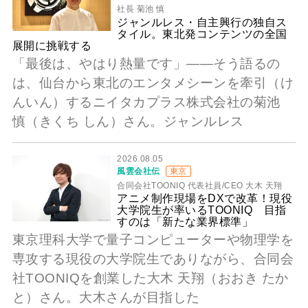
社長 菊池 慎
ジャンルレス・自主興行の独自ス
タイル。東北発コンテンツの全国
展開に挑戦する
「最後は、やはり熱量です」――そう語るの
は、仙台から東北のエンタメシーンを牽引（け
んいん）するニイタカプラス株式会社の菊池
慎（きくち しん）さん。ジャンルレス
2026.08.05
風雲会社伝
東京
合同会社TOONIQ 代表社員/CEO 大木 天翔
アニメ制作現場をDXで改革！現役
大学院生が率いるTOONIQ 目指
すのは「新たな業界標準」
東京理科大学で量子コンピューターや物理学を
専攻する現役の大学院生でありながら、合同会
社TOONIQを創業した大木 天翔（おおき たか
と）さん。大木さんが目指した