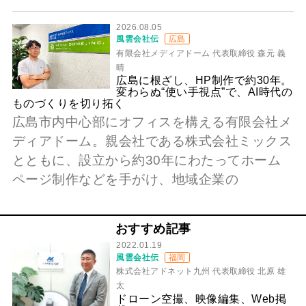
2026.08.05
風雲会社伝
広島
有限会社メディアドーム 代表取締役 森元 義
晴
広島に根ざし、HP制作で約30年。
変わらぬ“使い手視点”で、AI時代の
ものづくりを切り拓く
広島市内中心部にオフィスを構える有限会社メ
ディアドーム。親会社である株式会社ミックス
とともに、設立から約30年にわたってホーム
ページ制作などを手がけ、地域企業の
おすすめ記事
2022.01.19
風雲会社伝
福岡
株式会社アドネット九州 代表取締役 北原 雄
太
ドローン空撮、映像編集、Web掲