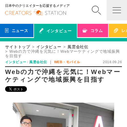
日本中のクリエイターを応援するメディア
ニュース
コラム
レ
インタビュー
サイトトップ
インタビュー
風雲会社伝
Webの力で沖縄を元気に！Webマーケティングで地域振興
を目指す
インタビュー
風雲会社伝
WEB・モバイル
2018.09.26
Webの力で沖縄を元気に！Webマー
ケティングで地域振興を目指す