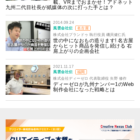
載、VRまでおまかせ！アドネット
九州二代目社長が紙媒体の次に打った手とは？
2014.09.24
風雲会社伝
名古屋
株式会社プランドゥ 執行役員 磯貝健仁氏
世の中になおもの造ります! 名古屋
からヒット商品を発信し続ける 右
肩上がりの企画会社
2021.11.17
風雲会社伝
福岡
株式会社ディーゼロ 代表取締役 矢野 修作
ディーゼロが九州ナンバー1のWeb
制作会社になった戦略とは