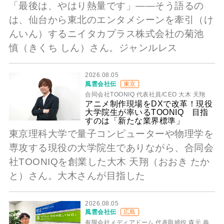
「最後は、やはり熱量です」――そう語るの
は、仙台から東北のエンタメシーンを牽引（け
んいん）するニイタカプラス株式会社の菊池
慎（きくち しん）さん。ジャンルレス
2026.08.05
風雲会社伝
東京
合同会社TOONIQ 代表社員/CEO 大木 天翔
アニメ制作現場をDXで改革！現役
大学院生が率いるTOONIQ 目指
すのは「新たな業界標準」
東京理科大学で量子コンピューターや物理学を
専攻する現役の大学院生でありながら、合同会
社TOONIQを創業した大木 天翔（おおき たか
と）さん。大木さんが目指した
2026.08.05
風雲会社伝
広島
有限会社メディアドーム 代表取締役 森元 義