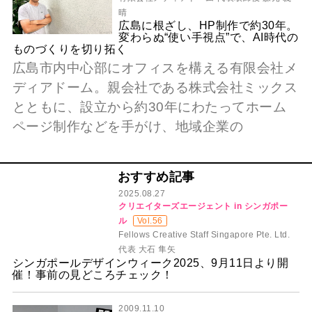
晴
広島に根ざし、HP制作で約30年。
変わらぬ“使い手視点”で、AI時代の
ものづくりを切り拓く
広島市内中心部にオフィスを構える有限会社メ
ディアドーム。親会社である株式会社ミックス
とともに、設立から約30年にわたってホーム
ページ制作などを手がけ、地域企業の
おすすめ記事
2025.08.27
クリエイターズエージェント in シンガポー
ル
Vol.56
Fellows Creative Staff Singapore Pte. Ltd.
代表 大石 隼矢
シンガポールデザインウィーク2025、9月11日より開
催！事前の見どころチェック！
2009.11.10