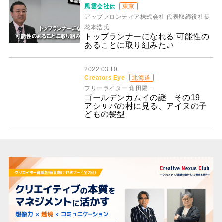
風雲会社伝
東京
アップフロンティア株式会社 代表取締役社長
花本浩氏
トップランナーになれる 可能性の
あることに取り組みたい
2022.03.10
Creators Eye
北海道
フリーライター 角田陽一
ゴールデンカムイの謎 その19
アシㇼパの村に見る、アイヌの子
どもの髪型