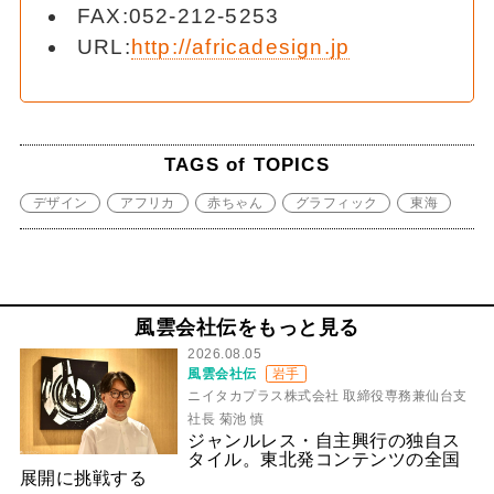
FAX:052-212-5253
URL:
http://africadesign.jp
TAGS of TOPICS
デザイン
アフリカ
赤ちゃん
グラフィック
東海
風雲会社伝をもっと見る
2026.08.05
風雲会社伝
岩手
ニイタカプラス株式会社 取締役専務兼仙台支
社長 菊池 慎
ジャンルレス・自主興行の独自ス
タイル。東北発コンテンツの全国
展開に挑戦する