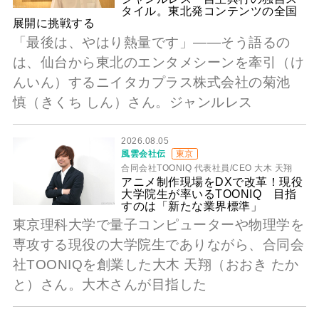
タイル。東北発コンテンツの全国
展開に挑戦する
「最後は、やはり熱量です」――そう語るの
は、仙台から東北のエンタメシーンを牽引（け
んいん）するニイタカプラス株式会社の菊池
慎（きくち しん）さん。ジャンルレス
2026.08.05
風雲会社伝
東京
合同会社TOONIQ 代表社員/CEO 大木 天翔
アニメ制作現場をDXで改革！現役
大学院生が率いるTOONIQ 目指
すのは「新たな業界標準」
東京理科大学で量子コンピューターや物理学を
専攻する現役の大学院生でありながら、合同会
社TOONIQを創業した大木 天翔（おおき たか
と）さん。大木さんが目指した