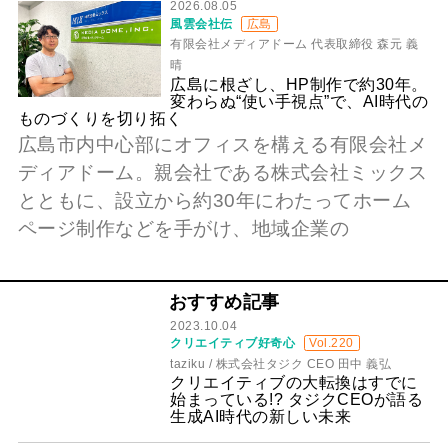
2026.08.05
風雲会社伝
広島
有限会社メディアドーム 代表取締役 森元 義
晴
広島に根ざし、HP制作で約30年。
変わらぬ“使い手視点”で、AI時代の
ものづくりを切り拓く
広島市内中心部にオフィスを構える有限会社メ
ディアドーム。親会社である株式会社ミックス
とともに、設立から約30年にわたってホーム
ページ制作などを手がけ、地域企業の
おすすめ記事
2023.10.04
クリエイティブ好奇心
Vol.220
taziku / 株式会社タジク CEO 田中 義弘
クリエイティブの大転換はすでに
始まっている!? タジクCEOが語る
生成AI時代の新しい未来