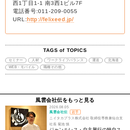
西1丁目1-1 南3西1ビル7F
電話番号:011-209-0055
URL:
http://felixeed.jp/
TAGS of TOPICS
セミナー
人材
ワークライフバランス
運送
北海道
WEB・モバイル
職種その他
風雲会社伝をもっと見る
2026.08.05
風雲会社伝
岩手
ニイタカプラス株式会社 取締役専務兼仙台支
社長 菊池 慎
ジャンルレス・自主興行の独自ス