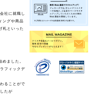
る会社に就職し
ィングや商品
げ札といった
始めました。
グラフィックデ
携わることがで
ましたが