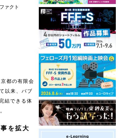
ファクト
る京都の有限会
して以来、バブ
で完結できる体
た。
仕事を拡大