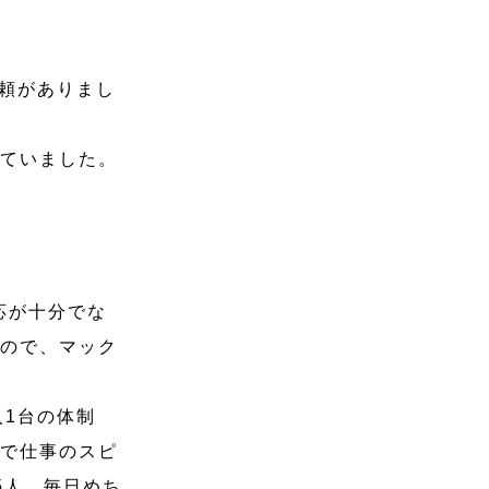
依頼がありまし
っていました。
応が十分でな
たので、マック
人1台の体制
化で仕事のスピ
5人。毎日めち