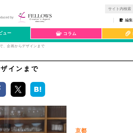
oduced by
編集
ビュー
コラム
制で、企画からデザインまで
デザインまで
京都