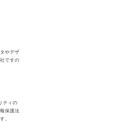
ータやデザ
会社ですの
リティの
情報保護法
ます。