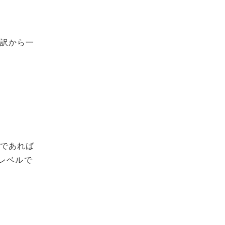
翻訳から一
グであれば
レベルで